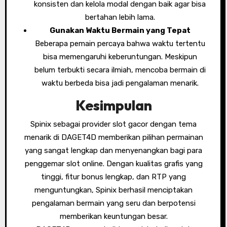
konsisten dan kelola modal dengan baik agar bisa
bertahan lebih lama.
Gunakan Waktu Bermain yang Tepat
Beberapa pemain percaya bahwa waktu tertentu
bisa memengaruhi keberuntungan. Meskipun
belum terbukti secara ilmiah, mencoba bermain di
waktu berbeda bisa jadi pengalaman menarik.
Kesimpulan
Spinix sebagai provider slot gacor dengan tema
menarik di DAGET4D memberikan pilihan permainan
yang sangat lengkap dan menyenangkan bagi para
penggemar slot online. Dengan kualitas grafis yang
tinggi, fitur bonus lengkap, dan RTP yang
menguntungkan, Spinix berhasil menciptakan
pengalaman bermain yang seru dan berpotensi
memberikan keuntungan besar.