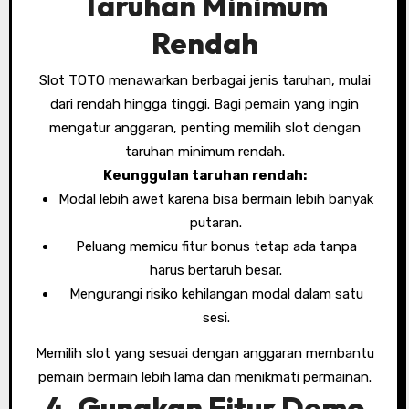
Taruhan Minimum
Rendah
Slot TOTO menawarkan berbagai jenis taruhan, mulai
dari rendah hingga tinggi. Bagi pemain yang ingin
mengatur anggaran, penting memilih slot dengan
taruhan minimum rendah.
Keunggulan taruhan rendah:
Modal lebih awet karena bisa bermain lebih banyak
putaran.
Peluang memicu fitur bonus tetap ada tanpa
harus bertaruh besar.
Mengurangi risiko kehilangan modal dalam satu
sesi.
Memilih slot yang sesuai dengan anggaran membantu
pemain bermain lebih lama dan menikmati permainan.
4. Gunakan Fitur Demo