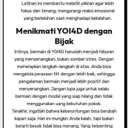
Latihan ini membantu melatih pikiran agar lebih
fokus dan tenang, mengurangi reaksi emosional
yang berlebihan saat menghadapi kekalahan.
Menikmati YOI4D dengan
Bijak
Intinya, bermain di YOI4D haruslah menjadi hiburan
yang menyenangkan, bukan sumber stres. Dengan
menerapkan langkah-langkah di atas, Anda bisa
mengelola perasaan tilt dengan lebih baik, sehingga
pengalaman bermain menjadi lebih positif dan
menyenangkan. Jangan lupa juga untuk selalu
bermain dengan modal yang siap hilang dan tidak
menggunakan uang kebutuhan pokok.
Terakhir, ingatlah bahwa keberuntungan bisa berubah
kapan saja. Hari ini mungkin Anda kalah, tapi bukan
berarti besok tidak bisa menang. Yang terpenting