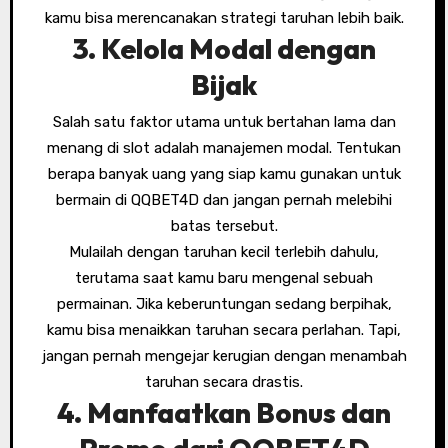
kamu bisa merencanakan strategi taruhan lebih baik.
3. Kelola Modal dengan
Bijak
Salah satu faktor utama untuk bertahan lama dan
menang di slot adalah manajemen modal. Tentukan
berapa banyak uang yang siap kamu gunakan untuk
bermain di QQBET4D dan jangan pernah melebihi
batas tersebut.
Mulailah dengan taruhan kecil terlebih dahulu,
terutama saat kamu baru mengenal sebuah
permainan. Jika keberuntungan sedang berpihak,
kamu bisa menaikkan taruhan secara perlahan. Tapi,
jangan pernah mengejar kerugian dengan menambah
taruhan secara drastis.
4. Manfaatkan Bonus dan