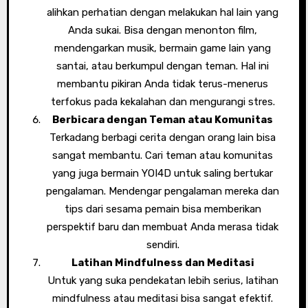
alihkan perhatian dengan melakukan hal lain yang
Anda sukai. Bisa dengan menonton film,
mendengarkan musik, bermain game lain yang
santai, atau berkumpul dengan teman. Hal ini
membantu pikiran Anda tidak terus-menerus
terfokus pada kekalahan dan mengurangi stres.
Berbicara dengan Teman atau Komunitas
Terkadang berbagi cerita dengan orang lain bisa
sangat membantu. Cari teman atau komunitas
yang juga bermain YOI4D untuk saling bertukar
pengalaman. Mendengar pengalaman mereka dan
tips dari sesama pemain bisa memberikan
perspektif baru dan membuat Anda merasa tidak
sendiri.
Latihan Mindfulness dan Meditasi
Untuk yang suka pendekatan lebih serius, latihan
mindfulness atau meditasi bisa sangat efektif.