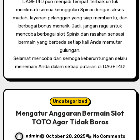
DAGET4D pun menjadi tempat terbaik untuk
menikmati semua keunggulan Spinix dengan akses
mudah, layanan pelanggan yang siap membantu, dan
berbagai bonus menarik. Jadi, jangan ragu untuk
mencoba berbagai slot Spinix dan rasakan sensasi
bermain yang berbeda setiap kali Anda memutar
gulungan.
Selamat mencoba dan semoga keberuntungan selalu
menemani Anda dalam setiap putaran di DAGET4D!
Uncategorized
Mengatur Anggaran Bermain Slot
TOTO Agar Tidak Boros
admin
October 28, 2025
No Comments