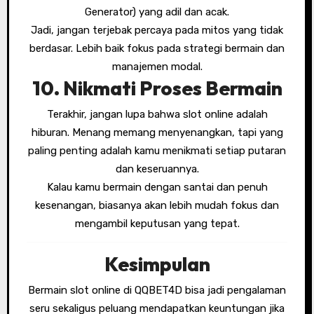
Generator) yang adil dan acak.
Jadi, jangan terjebak percaya pada mitos yang tidak
berdasar. Lebih baik fokus pada strategi bermain dan
manajemen modal.
10. Nikmati Proses Bermain
Terakhir, jangan lupa bahwa slot online adalah
hiburan. Menang memang menyenangkan, tapi yang
paling penting adalah kamu menikmati setiap putaran
dan keseruannya.
Kalau kamu bermain dengan santai dan penuh
kesenangan, biasanya akan lebih mudah fokus dan
mengambil keputusan yang tepat.
Kesimpulan
Bermain slot online di QQBET4D bisa jadi pengalaman
seru sekaligus peluang mendapatkan keuntungan jika