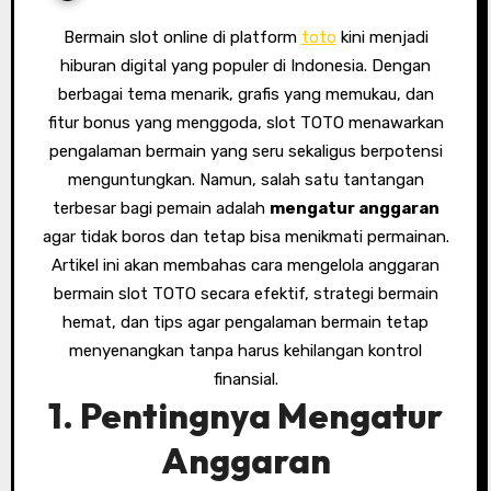
Bermain slot online di platform
toto
kini menjadi
hiburan digital yang populer di Indonesia. Dengan
berbagai tema menarik, grafis yang memukau, dan
fitur bonus yang menggoda, slot TOTO menawarkan
pengalaman bermain yang seru sekaligus berpotensi
menguntungkan. Namun, salah satu tantangan
terbesar bagi pemain adalah
mengatur anggaran
agar tidak boros dan tetap bisa menikmati permainan.
Artikel ini akan membahas cara mengelola anggaran
bermain slot TOTO secara efektif, strategi bermain
hemat, dan tips agar pengalaman bermain tetap
menyenangkan tanpa harus kehilangan kontrol
finansial.
1. Pentingnya Mengatur
Anggaran