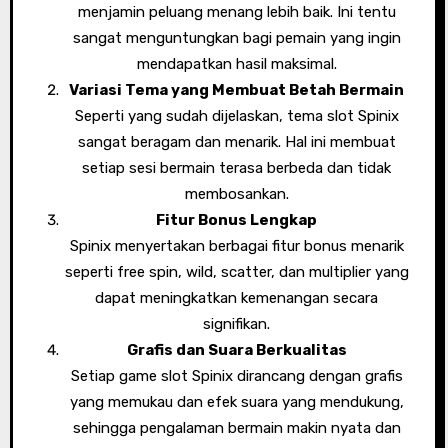
menjamin peluang menang lebih baik. Ini tentu
sangat menguntungkan bagi pemain yang ingin
mendapatkan hasil maksimal.
Variasi Tema yang Membuat Betah Bermain
Seperti yang sudah dijelaskan, tema slot Spinix
sangat beragam dan menarik. Hal ini membuat
setiap sesi bermain terasa berbeda dan tidak
membosankan.
Fitur Bonus Lengkap
Spinix menyertakan berbagai fitur bonus menarik
seperti free spin, wild, scatter, dan multiplier yang
dapat meningkatkan kemenangan secara
signifikan.
Grafis dan Suara Berkualitas
Setiap game slot Spinix dirancang dengan grafis
yang memukau dan efek suara yang mendukung,
sehingga pengalaman bermain makin nyata dan