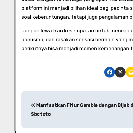
platform ini menjadi pilihan ideal bagi pecint
soal keberuntungan, tetapi juga pengalaman b
Jangan lewatkan kesempatan untuk mencoba 
bonusmu, dan rasakan sensasi bermain yang m
berikutnya bisa menjadi momen kemenangan te
P
Manfaatkan Fitur Gamble dengan Bijak d
o
Sbctoto
s