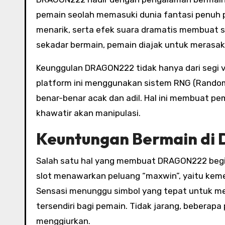
pemain seolah memasuki dunia fantasi penuh p
menarik, serta efek suara dramatis membuat s
sekadar bermain, pemain diajak untuk merasa
Keunggulan DRAGON222 tidak hanya dari segi v
platform ini menggunakan sistem RNG (Random
benar-benar acak dan adil. Hal ini membuat 
khawatir akan manipulasi.
Keuntungan Bermain d
Salah satu hal yang membuat DRAGON222 begit
slot menawarkan peluang “maxwin”, yaitu kem
Sensasi menunggu simbol yang tepat untuk m
tersendiri bagi pemain. Tidak jarang, bebera
menggiurkan.