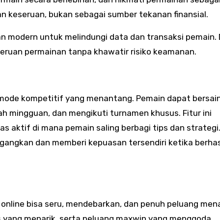
an keseruan, bukan sebagai sumber tekanan finansial.
modern untuk melindungi data dan transaksi pemain.
seruan permainan tanpa khawatir risiko keamanan.
 mode kompetitif yang menantang. Pemain dapat bersai
 mingguan, dan mengikuti turnamen khusus. Fitur ini
ktif di mana pemain saling berbagi tips dan strategi
angkan dan memberi kepuasan tersendiri ketika berhas
nline bisa seru, mendebarkan, dan penuh peluang men
us yang menarik, serta peluang maxwin yang menggoda,