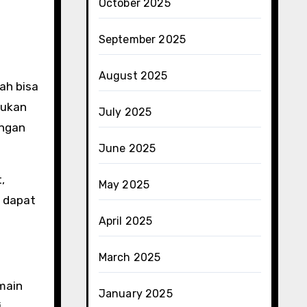
October 2025
September 2025
August 2025
ah bisa
kukan
July 2025
engan
June 2025
,
May 2025
 dapat
April 2025
March 2025
main
January 2025
i