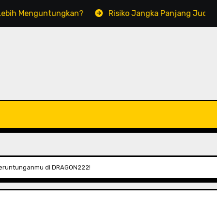
enguntungkan?
Risiko Jangka Panjang Judi Online bag
beruntunganmu di DRAGON222!