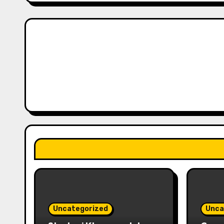
t
n
a
v
i
g
a
t
i
o
n
Uncategorized
Unca