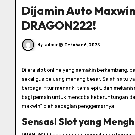
Dijamin Auto Maxwi
DRAGON222!
By
admin
October 6, 2025
Di era slot online yang semakin berkembang, banyak pemain mencari platform yang menawarkan sensasi seru
sekaligus peluang menang besar. Salah satu 
berbagai fitur menarik, tema epik, dan mekani
bagi pemain untuk mencoba keberuntungan da
maxwin” oleh sebagian penggemarnya.
Sensasi Slot yang Mengh
DRAGON222 hadir dengan pengalaman bermain