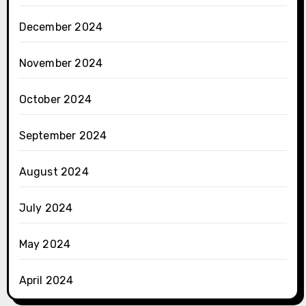
December 2024
November 2024
October 2024
September 2024
August 2024
July 2024
May 2024
April 2024