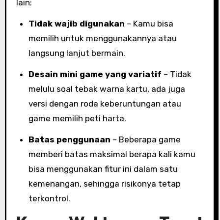
lain:
Tidak wajib digunakan
– Kamu bisa
memilih untuk menggunakannya atau
langsung lanjut bermain.
Desain mini game yang variatif
– Tidak
melulu soal tebak warna kartu, ada juga
versi dengan roda keberuntungan atau
game memilih peti harta.
Batas penggunaan
– Beberapa game
memberi batas maksimal berapa kali kamu
bisa menggunakan fitur ini dalam satu
kemenangan, sehingga risikonya tetap
terkontrol.