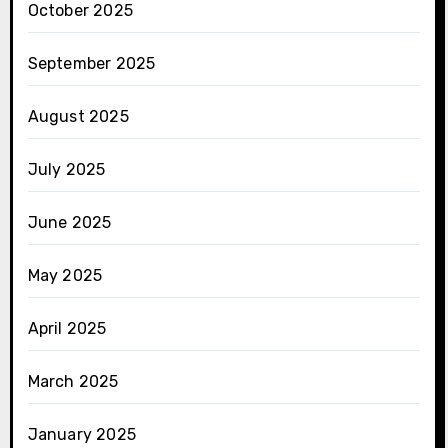
October 2025
September 2025
August 2025
July 2025
June 2025
May 2025
April 2025
March 2025
January 2025