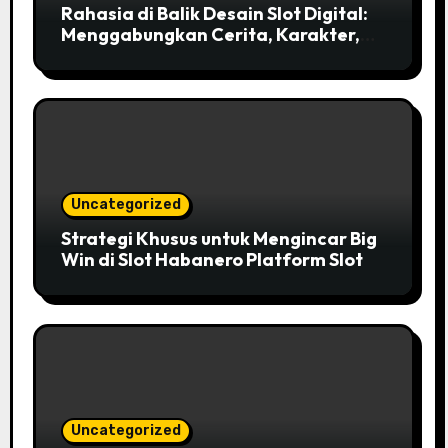
Rahasia di Balik Desain Slot Digital:
Menggabungkan Cerita, Karakter,
dan Pengalaman Pengguna
Uncategorized
Strategi Khusus untuk Mengincar Big
Win di Slot Habanero Platform Slot
Uncategorized