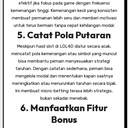
efektif jika fokus pada game dengan frekuensi
kemenangan tinggi. Kemenangan kecil yang konsisten
membuat permainan lebih seru dan memberi motivasi
untuk terus bermain tanpa cepat kehilangan modal.
5. Catat Pola Putaran
Meskipun hasil slot di LOL4D diatur secara acak,
mencatat pola kemenangan atau simbol yang muncul
bisa membantu pemain menyesuaikan strategi
taruhan. Dengan catatan sederhana, pemain bisa
mengelola modal dan menentukan kapan saatnya
meningkatkan atau menurunkan taruhan secara bijak.
Ini membuat micro-betting terasa lebih strategis,
bukan sekadar menebak.
6. Manfaatkan Fitur
Bonus