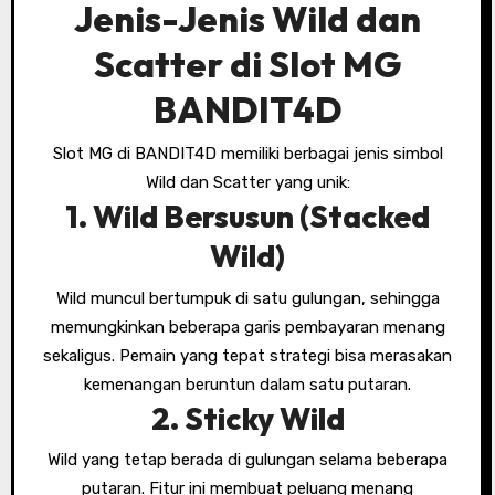
Jenis-Jenis Wild dan
Scatter di Slot MG
BANDIT4D
Slot MG di BANDIT4D memiliki berbagai jenis simbol
Wild dan Scatter yang unik:
1. Wild Bersusun (Stacked
Wild)
Wild muncul bertumpuk di satu gulungan, sehingga
memungkinkan beberapa garis pembayaran menang
sekaligus. Pemain yang tepat strategi bisa merasakan
kemenangan beruntun dalam satu putaran.
2. Sticky Wild
Wild yang tetap berada di gulungan selama beberapa
putaran. Fitur ini membuat peluang menang