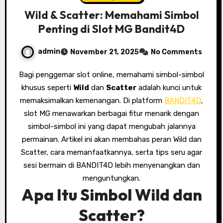
Wild & Scatter: Memahami Simbol
Penting di Slot MG Bandit4D
admin
November 21, 2025
No Comments
Bagi penggemar slot online, memahami simbol-simbol
khusus seperti
Wild
dan
Scatter
adalah kunci untuk
memaksimalkan kemenangan. Di platform
BANDIT4D
,
slot MG menawarkan berbagai fitur menarik dengan
simbol-simbol ini yang dapat mengubah jalannya
permainan. Artikel ini akan membahas peran Wild dan
Scatter, cara memanfaatkannya, serta tips seru agar
sesi bermain di BANDIT4D lebih menyenangkan dan
menguntungkan.
Apa Itu Simbol Wild dan
Scatter?