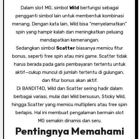
Dalam slot MG, simbol
Wild
berfungsi sebagai
pengganti simbol lain untuk membentuk kombinasi
menang. Dengan kata lain, Wild bisa “menyelamatkan”
spin yang hampir kalah dan meningkatkan peluang
mendapatkan kemenangan.
Sedangkan simbol
Scatter
biasanya memicu fitur
bonus, seperti free spin atau mini game. Scatter tidak
harus berada pada garis pembayaran tertentu untuk
aktif—cukup muncul di jumlah tertentu di gulungan,
dan fitur bonus akan aktif.
Di BANDIT4D, Wild dan Scatter sering hadir dalam
berbagai variasi, mulai dari Wild bersusun, Sticky Wild,
hingga Scatter yang memicu multipliers atau free spin
berlapis. Hal ini membuat pengalaman bermain slot
MG semakin dinamis dan seru.
Pentingnya Memahami