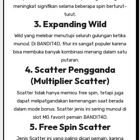
meningkat signifikan selama beberapa spin berturut-
turut.
3. Expanding Wild
Wild yang melebar menutupi seluruh gulungan ketika
muncul. Di BANDIT4D, fitur ini sangat populer karena
bisa membuka banyak kombinasi menang dalam satu
putaran.
4. Scatter Pengganda
(Multiplier Scatter)
Scatter tidak hanya memicu free spin, tetapi juga
dapat melipatgandakan kemenangan saat berada
dalam mode bonus. Scatter jenis ini sering muncul di
slot MG favorit pemain BANDIT4D.
5. Free Spin Scatter
Jenis Scatter ini yang paling dicari pemain, karena