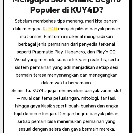
Populer di KUY4D?
Sebelum membahas tips menang, mari kita pahami
dulu mengapa
KUY4D
menjadi pilihan banyak pemain
slot online. Platform ini dikenal menghadirkan
berbagai jenis permainan dari penyedia terkenal
seperti Pragmatic Play, Habanero, dan Play’n GO.
Visual yang menarik, suara efek yang realistis, serta
sistem permainan yang adil menjadikan setiap sesi
bermain terasa menyenangkan dan menegangkan
dalam waktu bersamaan.
Selain itu, KUY4D juga menawarkan banyak varian slot
— mulai dari tema petualangan, mitologi, fantasi,
hingga gaya klasik seperti buah-buahan dan angka
tujuh keberuntungan. Dengan begitu banyak pilihan,
setiap pemain bisa menemukan permainan yang
sesuai dengan selera dan gaya bermain mereka.