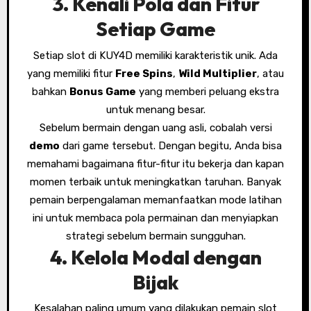
3. Kenali Pola dan Fitur
Setiap Game
Setiap slot di KUY4D memiliki karakteristik unik. Ada
yang memiliki fitur
Free Spins
,
Wild Multiplier
, atau
bahkan
Bonus Game
yang memberi peluang ekstra
untuk menang besar.
Sebelum bermain dengan uang asli, cobalah versi
demo
dari game tersebut. Dengan begitu, Anda bisa
memahami bagaimana fitur-fitur itu bekerja dan kapan
momen terbaik untuk meningkatkan taruhan. Banyak
pemain berpengalaman memanfaatkan mode latihan
ini untuk membaca pola permainan dan menyiapkan
strategi sebelum bermain sungguhan.
4. Kelola Modal dengan
Bijak
Kesalahan paling umum yang dilakukan pemain slot