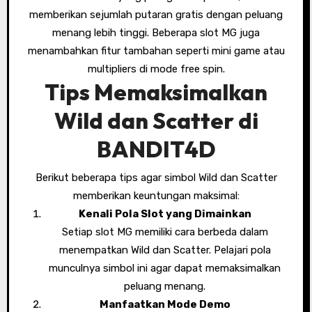
memberikan sejumlah putaran gratis dengan peluang
menang lebih tinggi. Beberapa slot MG juga
menambahkan fitur tambahan seperti mini game atau
multipliers di mode free spin.
Tips Memaksimalkan
Wild dan Scatter di
BANDIT4D
Berikut beberapa tips agar simbol Wild dan Scatter
memberikan keuntungan maksimal:
Kenali Pola Slot yang Dimainkan
Setiap slot MG memiliki cara berbeda dalam
menempatkan Wild dan Scatter. Pelajari pola
munculnya simbol ini agar dapat memaksimalkan
peluang menang.
Manfaatkan Mode Demo