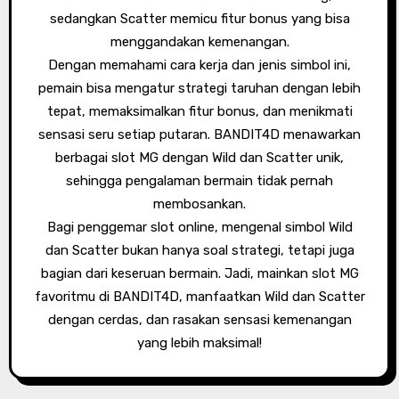
sedangkan Scatter memicu fitur bonus yang bisa
menggandakan kemenangan.
Dengan memahami cara kerja dan jenis simbol ini,
pemain bisa mengatur strategi taruhan dengan lebih
tepat, memaksimalkan fitur bonus, dan menikmati
sensasi seru setiap putaran. BANDIT4D menawarkan
berbagai slot MG dengan Wild dan Scatter unik,
sehingga pengalaman bermain tidak pernah
membosankan.
Bagi penggemar slot online, mengenal simbol Wild
dan Scatter bukan hanya soal strategi, tetapi juga
bagian dari keseruan bermain. Jadi, mainkan slot MG
favoritmu di BANDIT4D, manfaatkan Wild dan Scatter
dengan cerdas, dan rasakan sensasi kemenangan
yang lebih maksimal!