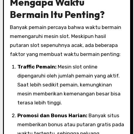
Mengapa Waktu
Bermain Itu Penting?
Banyak pemain percaya bahwa waktu bermain
memengaruhi mesin slot. Meskipun hasil
putaran slot sepenuhnya acak, ada beberapa
faktor yang membuat waktu bermain penting:
Traffic Pemain:
Mesin slot online
dipengaruhi oleh jumlah pemain yang aktif.
Saat lebih sedikit pemain, kemungkinan
mesin memberikan kemenangan besar bisa
terasa lebih tinggi.
Promosi dan Bonus Harian:
Banyak situs
memberikan bonus atau putaran gratis pada
waktu tertentu, sehingga peluang