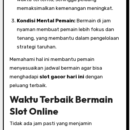
memaksimalkan kemenangan meningkat.
Kondisi Mental Pemain:
Bermain di jam
nyaman membuat pemain lebih fokus dan
tenang, yang membantu dalam pengelolaan
strategi taruhan.
Memahami hal ini membantu pemain
menyesuaikan jadwal bermain agar bisa
menghadapi
slot gacor hari ini
dengan
peluang terbaik.
Waktu Terbaik Bermain
Slot Online
Tidak ada jam pasti yang menjamin