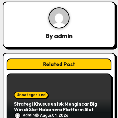
a
v
i
g
By
admin
a
t
Related Post
i
o
n
Uncategorized
Strategi Khusus untuk Mengincar Big
Win di Slot Habanero Platform Slot
admin
August 1, 2026