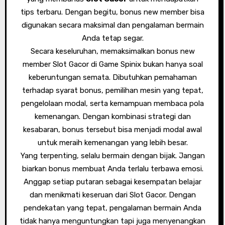
tips terbaru. Dengan begitu, bonus new member bisa
digunakan secara maksimal dan pengalaman bermain
Anda tetap segar.
Secara keseluruhan, memaksimalkan bonus new
member Slot Gacor di Game Spinix bukan hanya soal
keberuntungan semata. Dibutuhkan pemahaman
terhadap syarat bonus, pemilihan mesin yang tepat,
pengelolaan modal, serta kemampuan membaca pola
kemenangan. Dengan kombinasi strategi dan
kesabaran, bonus tersebut bisa menjadi modal awal
untuk meraih kemenangan yang lebih besar.
Yang terpenting, selalu bermain dengan bijak. Jangan
biarkan bonus membuat Anda terlalu terbawa emosi.
Anggap setiap putaran sebagai kesempatan belajar
dan menikmati keseruan dari Slot Gacor. Dengan
pendekatan yang tepat, pengalaman bermain Anda
tidak hanya menguntungkan tapi juga menyenangkan