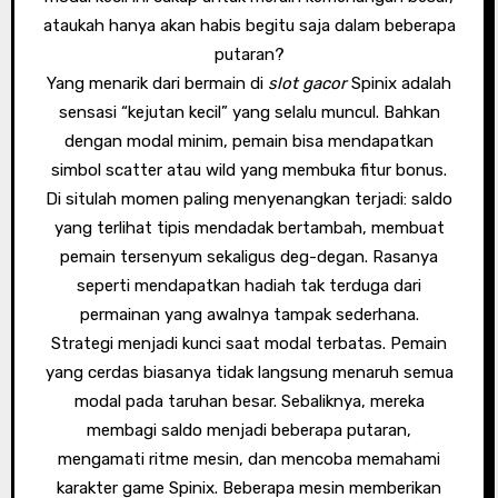
ataukah hanya akan habis begitu saja dalam beberapa
putaran?
Yang menarik dari bermain di
slot gacor
Spinix adalah
sensasi “kejutan kecil” yang selalu muncul. Bahkan
dengan modal minim, pemain bisa mendapatkan
simbol scatter atau wild yang membuka fitur bonus.
Di situlah momen paling menyenangkan terjadi: saldo
yang terlihat tipis mendadak bertambah, membuat
pemain tersenyum sekaligus deg-degan. Rasanya
seperti mendapatkan hadiah tak terduga dari
permainan yang awalnya tampak sederhana.
Strategi menjadi kunci saat modal terbatas. Pemain
yang cerdas biasanya tidak langsung menaruh semua
modal pada taruhan besar. Sebaliknya, mereka
membagi saldo menjadi beberapa putaran,
mengamati ritme mesin, dan mencoba memahami
karakter game Spinix. Beberapa mesin memberikan