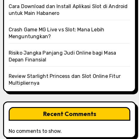
Cara Download dan Install Aplikasi Slot di Android
untuk Main Habanero
Crash Game MG Live vs Slot: Mana Lebih
Menguntungkan?
Risiko Jangka Panjang Judi Online bagi Masa
Depan Finansial
Review Starlight Princess dan Slot Online Fitur
Multipliernya
Recent Comments
No comments to show.