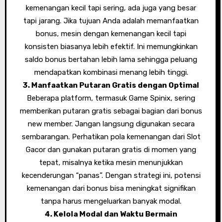
kemenangan kecil tapi sering, ada juga yang besar
tapi jarang. Jika tujuan Anda adalah memanfaatkan
bonus, mesin dengan kemenangan kecil tapi
konsisten biasanya lebih efektif. Ini memungkinkan
saldo bonus bertahan lebih lama sehingga peluang
mendapatkan kombinasi menang lebih tinggi.
3. Manfaatkan Putaran Gratis dengan Optimal
Beberapa platform, termasuk Game Spinix, sering
memberikan putaran gratis sebagai bagian dari bonus
new member. Jangan langsung digunakan secara
sembarangan. Perhatikan pola kemenangan dari Slot
Gacor dan gunakan putaran gratis di momen yang
tepat, misalnya ketika mesin menunjukkan
kecenderungan “panas”. Dengan strategi ini, potensi
kemenangan dari bonus bisa meningkat signifikan
tanpa harus mengeluarkan banyak modal.
4. Kelola Modal dan Waktu Bermain