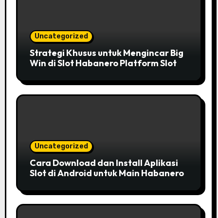
Uncategorized
Strategi Khusus untuk Mengincar Big
Win di Slot Habanero Platform Slot
Uncategorized
Cara Download dan Install Aplikasi
Slot di Android untuk Main Habanero