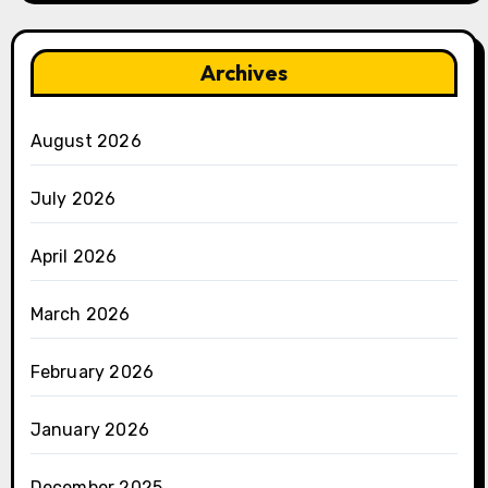
Archives
August 2026
July 2026
April 2026
March 2026
February 2026
January 2026
December 2025