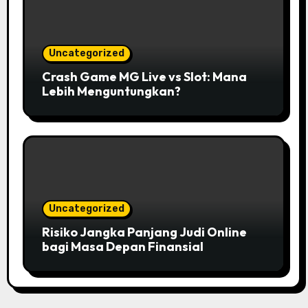
Uncategorized
Crash Game MG Live vs Slot: Mana
Lebih Menguntungkan?
Uncategorized
Risiko Jangka Panjang Judi Online
bagi Masa Depan Finansial