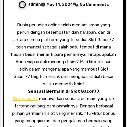
admin
May 14, 2024
No Comments
Dunia perjudian online telah menjadi arena yang
penuh dengan kesempatan dan harapan, dan di
antara semua platform yang tersedia, Slot Gacor77
telah muncul sebagai salah satu tempat di mana
hadiah besar menanti para pemainnya. Tetapi, apakah
Anda siap untuk menang di sini? Mari kita telusuri
lebih dalam mengenai apa yang membuat Slot
Gacor77 begitu menarik dan mengapa hadiah besar
selalu menanti di sini!
Sensasi Bermain di Slot Gacor77
Slot gacor77
menawarkan sensasi bermain yang tak
tertandingi bagi para pemainnya. Dengan berbagai
pilihan permainan slot yang menarik, fitur-fitur bonus
yang menggiurkan, dan pengalaman bermain yang