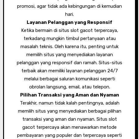
promosi, agar tidak ada kebingungan di kemudian
hari.
Layanan Pelanggan yang Responsif
Ketika bermain di situs slot gacot terpercaya,
terkadang mungkin timbul pertanyaan atau
masalah teknis. Oleh karena itu, penting untuk
memilih situs yang menyediakan layanan
pelanggan yang responsif dan ramah. Situs-situs
terbaik akan memiliki layanan pelanggan 24/7
melalui berbagai saluran komunikasi seperti
obrolan langsung, email, atau telepon.
Pilihan Transaksi yang Aman dan Nyaman
Terakhir, namun tidak kalah pentingnya, adalah
memilih situs yang menyediakan berbagai pilihan
transaksi yang aman dan nyaman. Situs slot
gacot terpercaya akan menawarkan metode
pembayaran yang populer dan terpercaya seperti