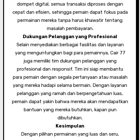
dompet digital, semua transaksi diproses dengan
cepat dan efisien, sehingga pemain dapat fokus pada
permainan mereka tanpa harus khawatir tentang
masalah pembayaran.
Dukungan Pelanggan yang Profesional
Selain menyediakan berbagai fasilitas dan layanan
yang menguntungkan bagi para pemainnya, Cair 77
juga memiliki tim dukungan pelanggan yang
profesional dan responsif. Tim ini siap membantu
para pemain dengan segala pertanyaan atau masalah
yang mereka hadapi selama bermain. Dengan layanan
pelanggan yang ramah dan berpengetahuan luas,
pemain dapat yakin bahwa mereka akan mendapatkan
bantuan yang mereka butuhkan, kapan pun
dibutuhkan.
Kesimpulan
Dengan pilihan permainan yang luas dan seru,