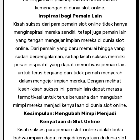
kemenangan di dunia slot online.
Inspirasi bagi Pemain Lain
Kisah sukses dari para pemain slot online tidak hanya
menginspirasi mereka sendiri, tetapi juga pemain lain
yang tengah mengejar impian mereka di dunia slot
online. Dari pemain yang baru memulai hingga yang
sudah berpengalaman, setiap kisah sukses memiliki
pesan inspiratif yang dapat memotivasi pemain lain
untuk terus berjuang dan tidak pernah menyerah
dalam mengejar impian mereka. Dengan melihat
kisah-kisah sukses ini, pemain lain dapat merasa
termotivasi untuk terus berusaha dan mengubah
mimpi mereka menjadi kenyataan di dunia slot online.
Kesimpulan: Mengubah Mimpi Menjadi
Kenyataan di Slot Online
Kisah sukses para pemain slot online adalah bukti
bahwa impian dapat menjadi kenyataan di dunia slot