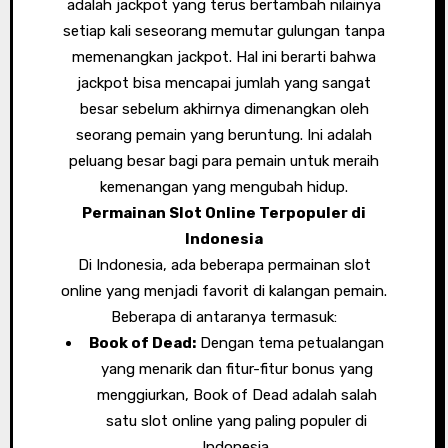
adalah jackpot yang terus bertambah nilainya
setiap kali seseorang memutar gulungan tanpa
memenangkan jackpot. Hal ini berarti bahwa
jackpot bisa mencapai jumlah yang sangat
besar sebelum akhirnya dimenangkan oleh
seorang pemain yang beruntung. Ini adalah
peluang besar bagi para pemain untuk meraih
kemenangan yang mengubah hidup.
Permainan Slot Online Terpopuler di
Indonesia
Di Indonesia, ada beberapa permainan slot
online yang menjadi favorit di kalangan pemain.
Beberapa di antaranya termasuk:
Book of Dead:
Dengan tema petualangan
yang menarik dan fitur-fitur bonus yang
menggiurkan, Book of Dead adalah salah
satu slot online yang paling populer di
Indonesia.