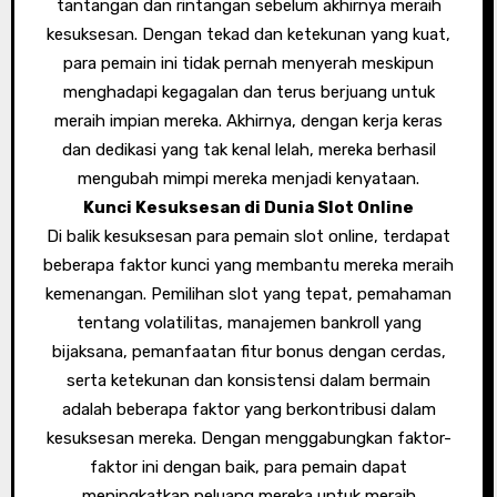
tantangan dan rintangan sebelum akhirnya meraih
kesuksesan. Dengan tekad dan ketekunan yang kuat,
para pemain ini tidak pernah menyerah meskipun
menghadapi kegagalan dan terus berjuang untuk
meraih impian mereka. Akhirnya, dengan kerja keras
dan dedikasi yang tak kenal lelah, mereka berhasil
mengubah mimpi mereka menjadi kenyataan.
Kunci Kesuksesan di Dunia Slot Online
Di balik kesuksesan para pemain slot online, terdapat
beberapa faktor kunci yang membantu mereka meraih
kemenangan. Pemilihan slot yang tepat, pemahaman
tentang volatilitas, manajemen bankroll yang
bijaksana, pemanfaatan fitur bonus dengan cerdas,
serta ketekunan dan konsistensi dalam bermain
adalah beberapa faktor yang berkontribusi dalam
kesuksesan mereka. Dengan menggabungkan faktor-
faktor ini dengan baik, para pemain dapat
meningkatkan peluang mereka untuk meraih