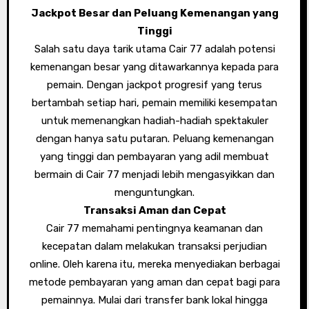
Jackpot Besar dan Peluang Kemenangan yang
Tinggi
Salah satu daya tarik utama Cair 77 adalah potensi
kemenangan besar yang ditawarkannya kepada para
pemain. Dengan jackpot progresif yang terus
bertambah setiap hari, pemain memiliki kesempatan
untuk memenangkan hadiah-hadiah spektakuler
dengan hanya satu putaran. Peluang kemenangan
yang tinggi dan pembayaran yang adil membuat
bermain di Cair 77 menjadi lebih mengasyikkan dan
menguntungkan.
Transaksi Aman dan Cepat
Cair 77 memahami pentingnya keamanan dan
kecepatan dalam melakukan transaksi perjudian
online. Oleh karena itu, mereka menyediakan berbagai
metode pembayaran yang aman dan cepat bagi para
pemainnya. Mulai dari transfer bank lokal hingga