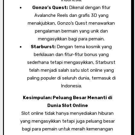
Gonzo’s Quest:
Dikenal dengan fitur
Avalanche Reels dan grafis 3D yang
menakjubkan, Gonzo’s Quest menawarkan
pengalaman bermain yang unik dan
mengasyikkan bagi para pemain.
Starburst:
Dengan tema kosmik yang
berkilauan dan fitur-fitur bonus yang
sederhana tetapi mengasyikkan, Starburst
telah menjadi salah satu slot online yang
paling populer di seluruh dunia, termasuk di
Indonesia.
Kesimpulan: Peluang Besar Menanti di
Dunia Slot Online
Slot online tidak hanya menyediakan hiburan
yang mengasyikkan tetapi juga peluang besar
bagi para pemain untuk meraih kemenangan