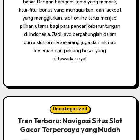
besar. Dengan beragam tema yang menarik,
fitur-fitur bonus yang menggiurkan, dan jackpot
yang menggiurkan, slot online terus menjadi
pilihan utama bagi para pencari keberuntungan
di Indonesia. Jadi, ayo bergabunglah dalam
dunia slot online sekarang juga dan nikmati
keseruan dan peluang besar yang
ditawarkannya!
Uncategorized
Tren Terbaru: Navigasi Situs Slot
Gacor Terpercaya yang Mudah