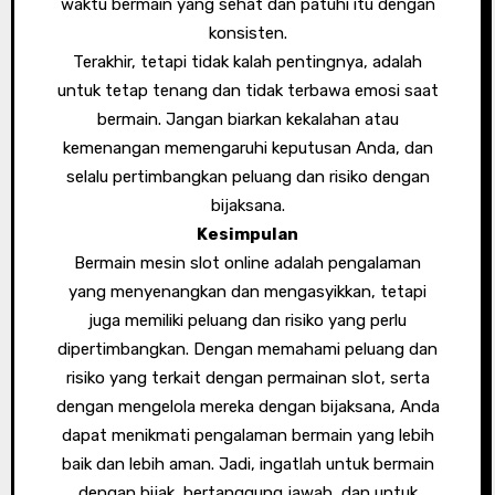
waktu bermain yang sehat dan patuhi itu dengan
konsisten.
Terakhir, tetapi tidak kalah pentingnya, adalah
untuk tetap tenang dan tidak terbawa emosi saat
bermain. Jangan biarkan kekalahan atau
kemenangan memengaruhi keputusan Anda, dan
selalu pertimbangkan peluang dan risiko dengan
bijaksana.
Kesimpulan
Bermain mesin slot online adalah pengalaman
yang menyenangkan dan mengasyikkan, tetapi
juga memiliki peluang dan risiko yang perlu
dipertimbangkan. Dengan memahami peluang dan
risiko yang terkait dengan permainan slot, serta
dengan mengelola mereka dengan bijaksana, Anda
dapat menikmati pengalaman bermain yang lebih
baik dan lebih aman. Jadi, ingatlah untuk bermain
dengan bijak, bertanggung jawab, dan untuk