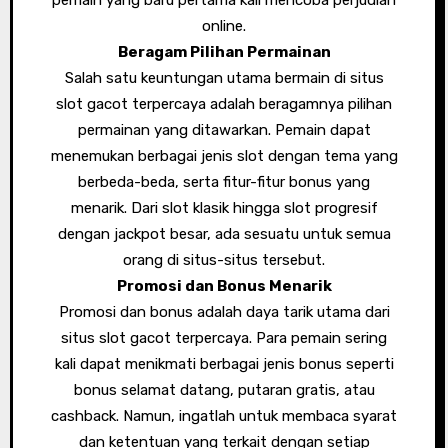
online.
Beragam Pilihan Permainan
Salah satu keuntungan utama bermain di situs
slot gacot terpercaya adalah beragamnya pilihan
permainan yang ditawarkan. Pemain dapat
menemukan berbagai jenis slot dengan tema yang
berbeda-beda, serta fitur-fitur bonus yang
menarik. Dari slot klasik hingga slot progresif
dengan jackpot besar, ada sesuatu untuk semua
orang di situs-situs tersebut.
Promosi dan Bonus Menarik
Promosi dan bonus adalah daya tarik utama dari
situs slot gacot terpercaya. Para pemain sering
kali dapat menikmati berbagai jenis bonus seperti
bonus selamat datang, putaran gratis, atau
cashback. Namun, ingatlah untuk membaca syarat
dan ketentuan yang terkait dengan setiap