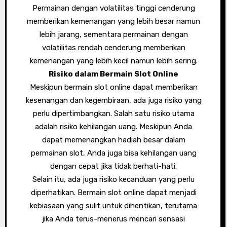
Permainan dengan volatilitas tinggi cenderung
memberikan kemenangan yang lebih besar namun
lebih jarang, sementara permainan dengan
volatilitas rendah cenderung memberikan
kemenangan yang lebih kecil namun lebih sering.
Risiko dalam Bermain Slot Online
Meskipun bermain slot online dapat memberikan
kesenangan dan kegembiraan, ada juga risiko yang
perlu dipertimbangkan. Salah satu risiko utama
adalah risiko kehilangan uang. Meskipun Anda
dapat memenangkan hadiah besar dalam
permainan slot, Anda juga bisa kehilangan uang
dengan cepat jika tidak berhati-hati.
Selain itu, ada juga risiko kecanduan yang perlu
diperhatikan. Bermain slot online dapat menjadi
kebiasaan yang sulit untuk dihentikan, terutama
jika Anda terus-menerus mencari sensasi