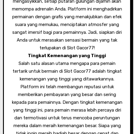
mengasyikkan, setiap putaran gulungan dijamin akan
memompa adrenalin Anda. Platform ini menghadirkan
permainan dengan grafis yang menakjubkan dan efek
suara yang memukau, menciptakan atmosfer yang
sangat imersif bagi para pemainnya. Jadi, siapkan diri
Anda untuk merasakan sensasi bermain yang tak
terlupakan di Slot Gacor77!
Tingkat Kemenangan yang Tinggi
Salah satu alasan utama mengapa para pemain
tertarik untuk bermain di Slot Gacor77 adalah tingkat
kemenangan yang tinggi yang ditawarkannya.
Platform ini telah membangun reputasi untuk
memberikan pembayaran yang besar dan sering
kepada para pemainnya. Dengan tingkat kemenangan
yang tinggi ini, para pemain merasa lebih percaya diri
dan termotivasi untuk terus mencoba peruntungan
mereka dalam meraih kemenangan besar. Siapa yang
tidak ingin meraih hadiah besar dengan cepat dan