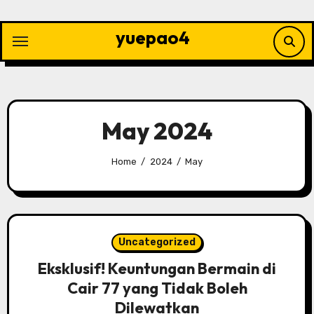
Skip
to
yuepao4
content
May 2024
Home
2024
May
Uncategorized
Eksklusif! Keuntungan Bermain di
Cair 77 yang Tidak Boleh
Dilewatkan