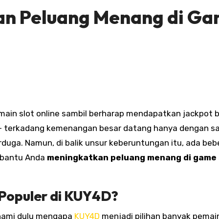
an Peluang Menang di G
— terkadang kemenangan besar datang hanya dengan s
terduga. Namun, di balik unsur keberuntungan itu, ada be
mbantu Anda
meningkatkan peluang menang di game 
 Populer di KUY4D?
hami dulu mengapa
KUY4D
menjadi pilihan banyak pemain