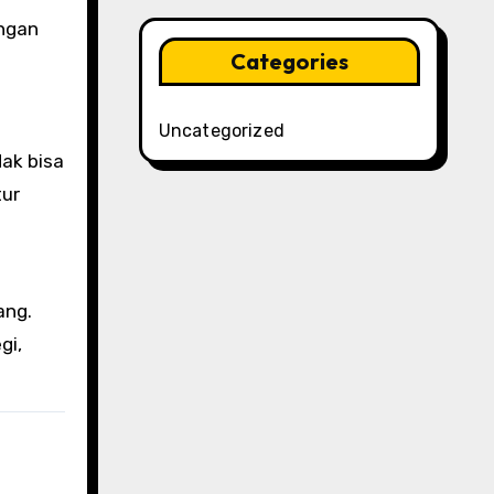
engan
Categories
Uncategorized
ak bisa
tur
ang.
gi,