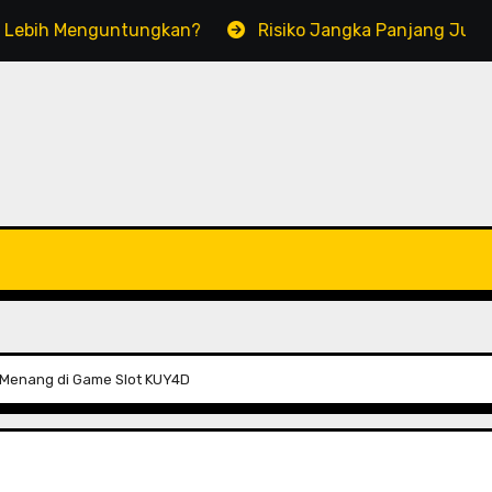
 Menguntungkan?
Risiko Jangka Panjang Judi Online b
 Menang di Game Slot KUY4D