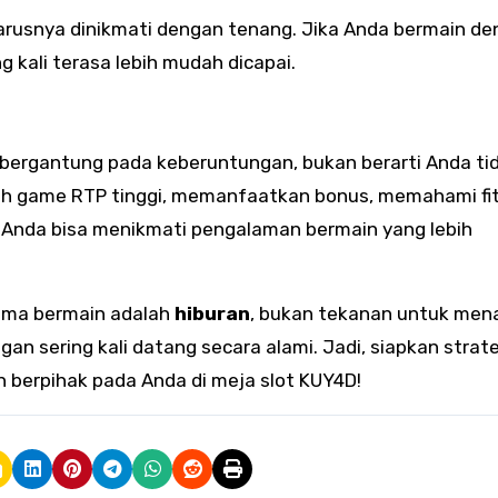
harusnya dinikmati dengan tenang. Jika Anda bermain d
g kali terasa lebih mudah dicapai.
bergantung pada keberuntungan, bukan berarti Anda tid
h game RTP tinggi, memanfaatkan bonus, memahami fi
 Anda bisa menikmati pengalaman bermain yang lebih
tama bermain adalah
hiburan
, bukan tekanan untuk men
n sering kali datang secara alami. Jadi, siapkan strate
 berpihak pada Anda di meja slot KUY4D!