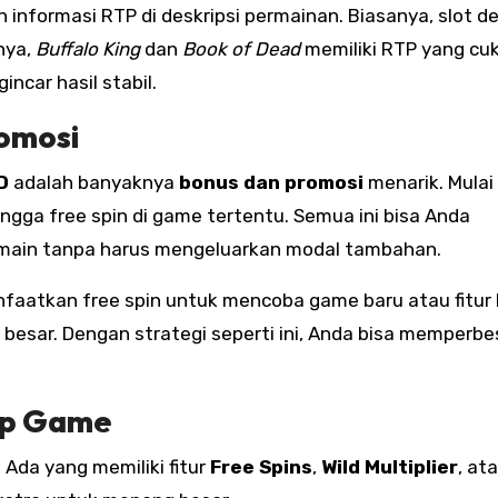
nformasi RTP di deskripsi permainan. Biasanya, slot d
nya,
Buffalo King
dan
Book of Dead
memiliki RTP yang cu
ncar hasil stabil.
omosi
D
adalah banyaknya
bonus dan promosi
menarik. Mulai 
gga free spin di game tertentu. Semua ini bisa Anda
ain tanpa harus mengeluarkan modal tambahan.
faatkan free spin untuk mencoba game baru atau fitur
 besar. Dengan strategi seperti ini, Anda bisa memperbe
iap Game
. Ada yang memiliki fitur
Free Spins
,
Wild Multiplier
, at