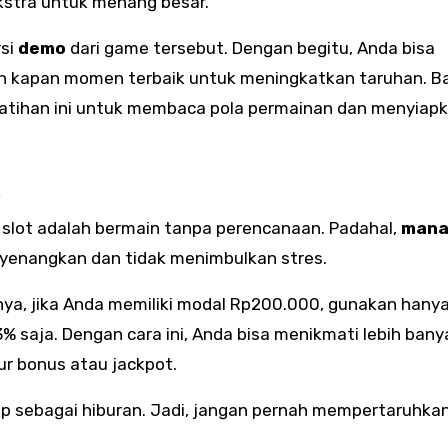
stra untuk menang besar.
rsi
demo
dari game tersebut. Dengan begitu, Anda bisa
dan kapan momen terbaik untuk meningkatkan taruhan. B
tihan ini untuk membaca pola permainan dan menyiap
slot adalah bermain tanpa perencanaan. Padahal,
mana
yenangkan dan tidak menimbulkan stres.
nya, jika Anda memiliki modal Rp200.000, gunakan hany
3% saja. Dengan cara ini, Anda bisa menikmati lebih bany
r bonus atau jackpot.
ap sebagai hiburan. Jadi, jangan pernah mempertaruhkan