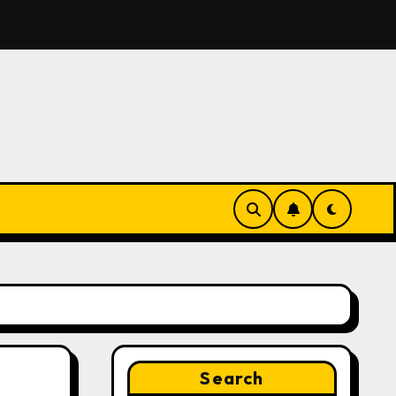
agi Masa Depan Finansial
Review Starlight Princess da
Search