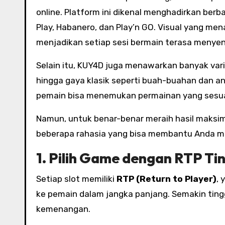
online. Platform ini dikenal menghadirkan berb
Play, Habanero, dan Play’n GO. Visual yang mena
menjadikan setiap sesi bermain terasa meny
Selain itu, KUY4D juga menawarkan banyak varia
hingga gaya klasik seperti buah-buahan dan an
pemain bisa menemukan permainan yang sesua
Namun, untuk benar-benar meraih hasil maksima
beberapa rahasia yang bisa membantu Anda m
1. Pilih Game dengan RTP Ti
Setiap slot memiliki
RTP (Return to Player)
, 
ke pemain dalam jangka panjang. Semakin ting
kemenangan.