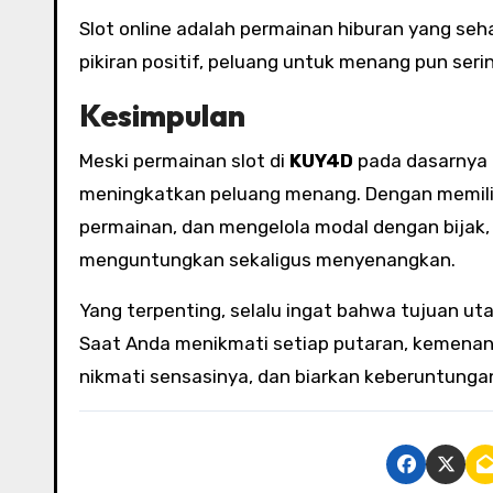
Slot online adalah permainan hiburan yang se
pikiran positif, peluang untuk menang pun serin
Kesimpulan
Meski permainan slot di
KUY4D
pada dasarnya 
meningkatkan peluang menang. Dengan memili
permainan, dan mengelola modal dengan bijak,
menguntungkan sekaligus menyenangkan.
Yang terpenting, selalu ingat bahwa tujuan u
Saat Anda menikmati setiap putaran, kemenanga
nikmati sensasinya, dan biarkan keberuntungan