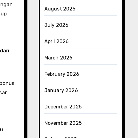
engan
August 2026
kup
July 2026
April 2026
dari
March 2026
February 2026
 bonus
January 2026
sar
December 2025
November 2025
au