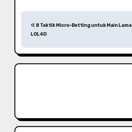
P
8 Taktik Micro-Betting untuk Main Lama 
o
LOL4D
s
t
n
a
v
i
g
a