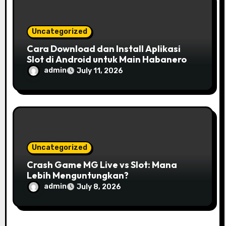
Uncategorized
Cara Download dan Install Aplikasi
Slot di Android untuk Main Habanero
admin
July 11, 2026
Uncategorized
Crash Game MG Live vs Slot: Mana
Lebih Menguntungkan?
admin
July 8, 2026