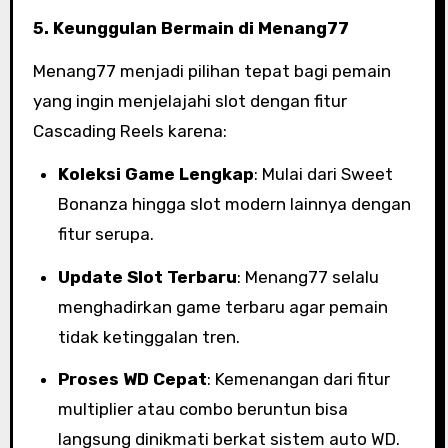
5. Keunggulan Bermain di Menang77
Menang77 menjadi pilihan tepat bagi pemain
yang ingin menjelajahi slot dengan fitur
Cascading Reels karena:
Koleksi Game Lengkap
: Mulai dari Sweet
Bonanza hingga slot modern lainnya dengan
fitur serupa.
Update Slot Terbaru
: Menang77 selalu
menghadirkan game terbaru agar pemain
tidak ketinggalan tren.
Proses WD Cepat
: Kemenangan dari fitur
multiplier atau combo beruntun bisa
langsung dinikmati berkat sistem auto WD.