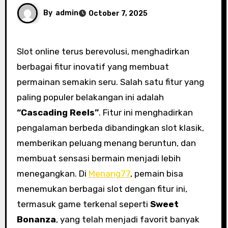
By
admin
October 7, 2025
Slot online terus berevolusi, menghadirkan
berbagai fitur inovatif yang membuat
permainan semakin seru. Salah satu fitur yang
paling populer belakangan ini adalah
“Cascading Reels”
. Fitur ini menghadirkan
pengalaman berbeda dibandingkan slot klasik,
memberikan peluang menang beruntun, dan
membuat sensasi bermain menjadi lebih
menegangkan. Di
Menang77
, pemain bisa
menemukan berbagai slot dengan fitur ini,
termasuk game terkenal seperti
Sweet
Bonanza
, yang telah menjadi favorit banyak