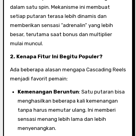
dalam satu spin. Mekanisme ini membuat
setiap putaran terasa lebih dinamis dan
memberikan sensasi “adrenalin” yang lebih
besar, terutama saat bonus dan multiplier
mulai muncul.
2. Kenapa Fitur Ini Begitu Populer?
Ada beberapa alasan mengapa Cascading Reels
menjadi favorit pemain:
Kemenangan Beruntun
: Satu putaran bisa
menghasilkan beberapa kali kemenangan
tanpa harus memutar ulang. Ini memberi
sensasi menang lebih lama dan lebih
menyenangkan.