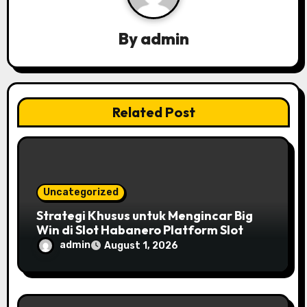
i
g
By
admin
a
t
Related Post
i
o
n
Uncategorized
Strategi Khusus untuk Mengincar Big
Win di Slot Habanero Platform Slot
admin
August 1, 2026