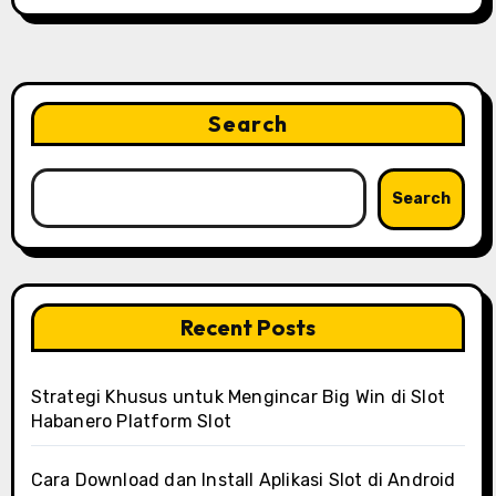
Search
Search
Recent Posts
Strategi Khusus untuk Mengincar Big Win di Slot
Habanero Platform Slot
Cara Download dan Install Aplikasi Slot di Android