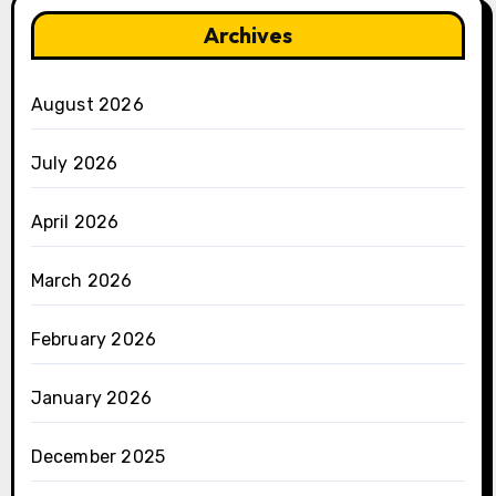
Archives
August 2026
July 2026
April 2026
March 2026
February 2026
January 2026
December 2025