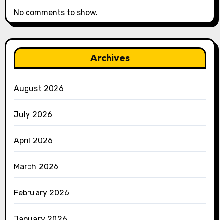
No comments to show.
Archives
August 2026
July 2026
April 2026
March 2026
February 2026
January 2026