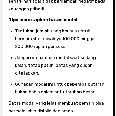
sehari-hari agar tidak berdampak negatif pada
keuangan pribadi.
Tips menetapkan batas modal:
Tentukan jumlah uang khusus untuk
bermain slot, misalnya 100.000 hingga
200.000 rupiah per sesi.
Jangan menambah modal saat sedang
kalah, tetap patuhi batas yang sudah
ditetapkan.
Gunakan modal ini untuk beberapa putaran,
bukan habis dalam satu taruhan besar.
Batas modal yang jelas membuat pemain bisa
bermain lebih disiplin dan aman.