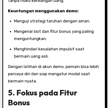
tanpa risiko kehilangan uang.
Keuntungan menggunakan demo:
Menguji strategi taruhan dengan aman.
Mengenal slot dan fitur bonus yang paling
menguntungkan.
Menghindari kesalahan impulsif saat
bermain uang asli.
Dengan latihan di akun demo, pemain bisa lebih
percaya diri dan siap mengatur modal saat
bermain nyata.
5. Fokus pada Fitur
Bonus