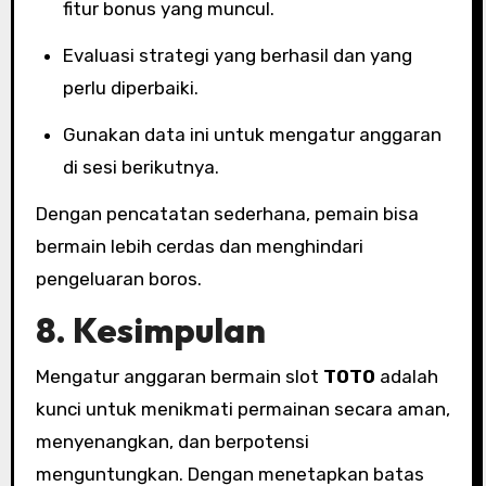
fitur bonus yang muncul.
Evaluasi strategi yang berhasil dan yang
perlu diperbaiki.
Gunakan data ini untuk mengatur anggaran
di sesi berikutnya.
Dengan pencatatan sederhana, pemain bisa
bermain lebih cerdas dan menghindari
pengeluaran boros.
8. Kesimpulan
Mengatur anggaran bermain slot
TOTO
adalah
kunci untuk menikmati permainan secara aman,
menyenangkan, dan berpotensi
menguntungkan. Dengan menetapkan batas