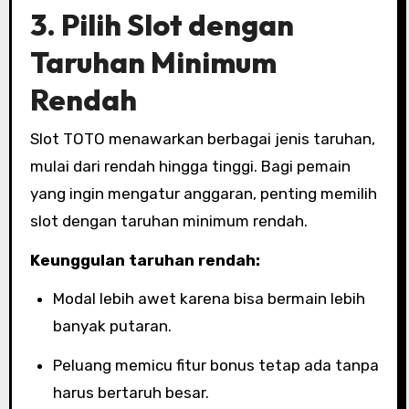
3. Pilih Slot dengan
Taruhan Minimum
Rendah
Slot TOTO menawarkan berbagai jenis taruhan,
mulai dari rendah hingga tinggi. Bagi pemain
yang ingin mengatur anggaran, penting memilih
slot dengan taruhan minimum rendah.
Keunggulan taruhan rendah:
Modal lebih awet karena bisa bermain lebih
banyak putaran.
Peluang memicu fitur bonus tetap ada tanpa
harus bertaruh besar.