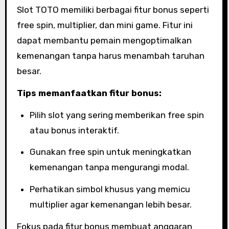
Slot TOTO memiliki berbagai fitur bonus seperti
free spin, multiplier, dan mini game. Fitur ini
dapat membantu pemain mengoptimalkan
kemenangan tanpa harus menambah taruhan
besar.
Tips memanfaatkan fitur bonus:
Pilih slot yang sering memberikan free spin
atau bonus interaktif.
Gunakan free spin untuk meningkatkan
kemenangan tanpa mengurangi modal.
Perhatikan simbol khusus yang memicu
multiplier agar kemenangan lebih besar.
Fokus pada fitur bonus membuat anggaran