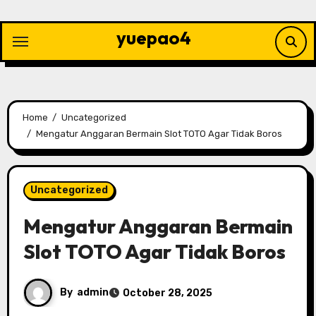
Skip
to
yuepao4
content
Home
Uncategorized
Mengatur Anggaran Bermain Slot TOTO Agar Tidak Boros
Uncategorized
Mengatur Anggaran Bermain
Slot TOTO Agar Tidak Boros
By
admin
October 28, 2025