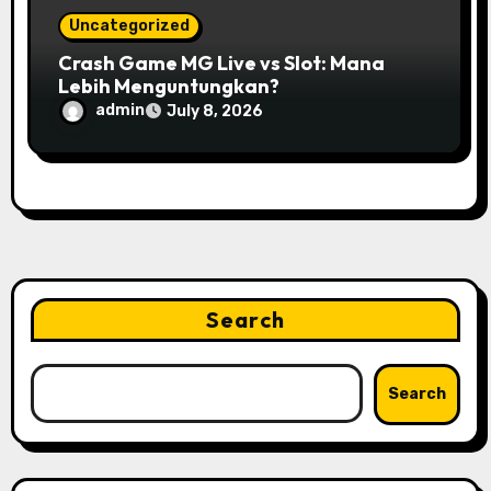
Uncategorized
Crash Game MG Live vs Slot: Mana
Lebih Menguntungkan?
admin
July 8, 2026
Search
Search