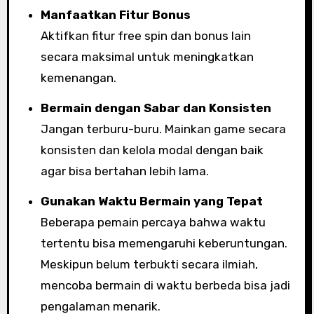
Manfaatkan Fitur Bonus
Aktifkan fitur free spin dan bonus lain
secara maksimal untuk meningkatkan
kemenangan.
Bermain dengan Sabar dan Konsisten
Jangan terburu-buru. Mainkan game secara
konsisten dan kelola modal dengan baik
agar bisa bertahan lebih lama.
Gunakan Waktu Bermain yang Tepat
Beberapa pemain percaya bahwa waktu
tertentu bisa memengaruhi keberuntungan.
Meskipun belum terbukti secara ilmiah,
mencoba bermain di waktu berbeda bisa jadi
pengalaman menarik.