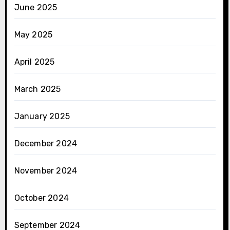
June 2025
May 2025
April 2025
March 2025
January 2025
December 2024
November 2024
October 2024
September 2024