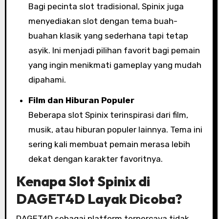
Bagi pecinta slot tradisional, Spinix juga
menyediakan slot dengan tema buah-
buahan klasik yang sederhana tapi tetap
asyik. Ini menjadi pilihan favorit bagi pemain
yang ingin menikmati gameplay yang mudah
dipahami.
Film dan Hiburan Populer
Beberapa slot Spinix terinspirasi dari film,
musik, atau hiburan populer lainnya. Tema ini
sering kali membuat pemain merasa lebih
dekat dengan karakter favoritnya.
Kenapa Slot Spinix di
DAGET4D Layak Dicoba?
DAGET4D sebagai platform terpercaya tidak