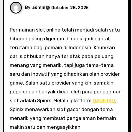
By
admin
October 28, 2025
Permainan slot online telah menjadi salah satu
hiburan paling digemari di dunia judi digital,
terutama bagi pemain di Indonesia. Keunikan
dari slot bukan hanya terletak pada peluang
menang yang menarik, tapi juga tema-tema
seru dan inovatif yang dihadirkan oleh provider
game. Salah satu provider yang kini semakin
populer dan banyak dicari oleh para penggemar
slot adalah Spinix. Melalui platform
DAGET4D
,
Spinix menawarkan slot gacor dengan tema
menarik yang membuat pengalaman bermain
makin seru dan mengasyikkan.