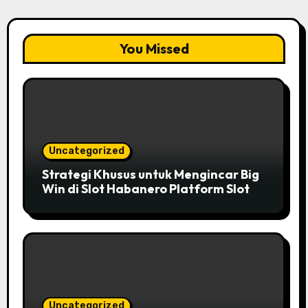
You Missed
Uncategorized
Strategi Khusus untuk Mengincar Big
Win di Slot Habanero Platform Slot
Uncategorized