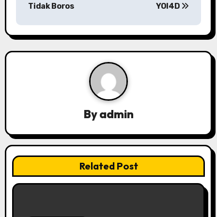
Tidak Boros
YOI4D
t
n
a
v
i
g
By
admin
a
t
Related Post
i
o
n