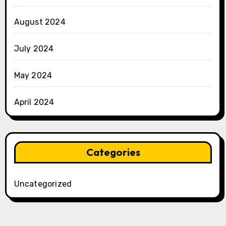
August 2024
July 2024
May 2024
April 2024
Categories
Uncategorized