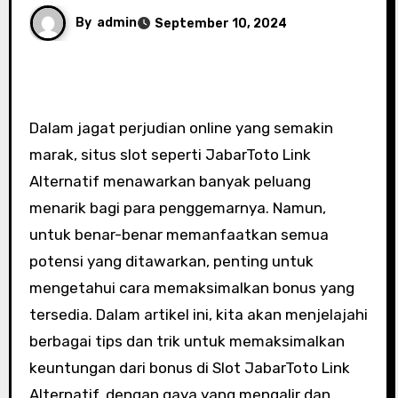
By
admin
September 10, 2024
Dalam jagat perjudian online yang semakin
marak, situs slot seperti JabarToto Link
Alternatif menawarkan banyak peluang
menarik bagi para penggemarnya. Namun,
untuk benar-benar memanfaatkan semua
potensi yang ditawarkan, penting untuk
mengetahui cara memaksimalkan bonus yang
tersedia. Dalam artikel ini, kita akan menjelajahi
berbagai tips dan trik untuk memaksimalkan
keuntungan dari bonus di Slot JabarToto Link
Alternatif, dengan gaya yang mengalir dan