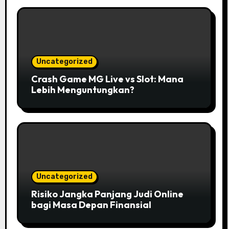
Uncategorized
Crash Game MG Live vs Slot: Mana
Lebih Menguntungkan?
Uncategorized
Risiko Jangka Panjang Judi Online
bagi Masa Depan Finansial