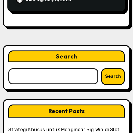
Search
Search
Recent Posts
Strategi Khusus untuk Mengincar Big Win di Slot