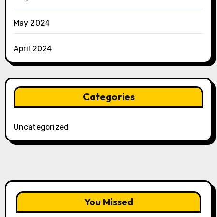
May 2024
April 2024
Categories
Uncategorized
You Missed