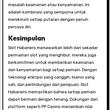
masalah keamanan atau kenyamanan. Ini
adalah kombinasi yang sempurna untuk
menikmati setiap putaran dengan penuh
percaya diri.
Kesimpulan
Slot Habanero menawarkan lebih dari sekadar
permainan slot yang menghibur; mereka juga
berkomitmen untuk memberikan keamanan
dan kenyamanan bagi setiap pemain. Dengan
teknologi enkripsi yang canggih, lisensi yang
sah, dan perlindungan dari penipuan, Slot
Habanero memastikan bahwa setiap pemain
dapat bermain dengan tenang. Dukungan dari
platform seperti PP Casino menambah nilai