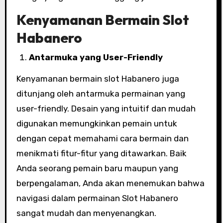
Kenyamanan Bermain Slot
Habanero
Antarmuka yang User-Friendly
Kenyamanan bermain slot Habanero juga
ditunjang oleh antarmuka permainan yang
user-friendly. Desain yang intuitif dan mudah
digunakan memungkinkan pemain untuk
dengan cepat memahami cara bermain dan
menikmati fitur-fitur yang ditawarkan. Baik
Anda seorang pemain baru maupun yang
berpengalaman, Anda akan menemukan bahwa
navigasi dalam permainan Slot Habanero
sangat mudah dan menyenangkan.