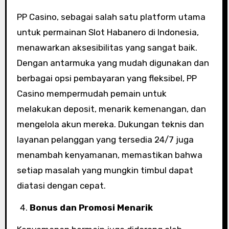
PP Casino, sebagai salah satu platform utama
untuk permainan Slot Habanero di Indonesia,
menawarkan aksesibilitas yang sangat baik.
Dengan antarmuka yang mudah digunakan dan
berbagai opsi pembayaran yang fleksibel, PP
Casino mempermudah pemain untuk
melakukan deposit, menarik kemenangan, dan
mengelola akun mereka. Dukungan teknis dan
layanan pelanggan yang tersedia 24/7 juga
menambah kenyamanan, memastikan bahwa
setiap masalah yang mungkin timbul dapat
diatasi dengan cepat.
Bonus dan Promosi Menarik