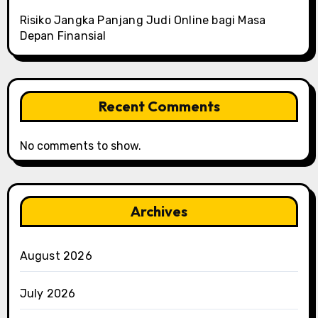
Risiko Jangka Panjang Judi Online bagi Masa
Depan Finansial
Recent Comments
No comments to show.
Archives
August 2026
July 2026