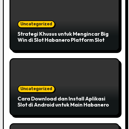
Uncategorized
Strategi Khusus untuk Mengincar Big
Win di Slot Habanero Platform Slot
Uncategorized
Cara Download dan Install Aplikasi
Slot di Android untuk Main Habanero