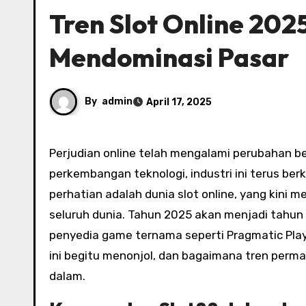
Tren Slot Online 202
Mendominasi Pasar
By
admin
April 17, 2025
Perjudian online telah mengalami perubahan besar dalam beberapa tahun terakhir, dan seiring dengan
perkembangan teknologi, industri ini terus be
perhatian adalah dunia slot online, yang kini 
seluruh dunia. Tahun 2025 akan menjadi tahun 
penyedia game ternama seperti Pragmatic Pl
ini begitu menonjol, dan bagaimana tren perma
dalam.