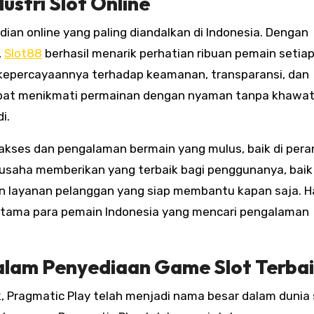
stri Slot Online
dian online yang paling diandalkan di Indonesia. Dengan
,
Slot88
berhasil menarik perhatian ribuan pemain setia
 kepercayaannya terhadap keamanan, transparansi, dan
apat menikmati permainan dengan nyaman tanpa khawat
i.
 akses dan pengalaman bermain yang mulus, baik di per
rusaha memberikan yang terbaik bagi penggunanya, baik 
n layanan pelanggan yang siap membantu kapan saja. Hal
 utama para pemain Indonesia yang mencari pengalaman
alam Penyediaan Game Slot Terba
k, Pragmatic Play telah menjadi nama besar dalam dunia 