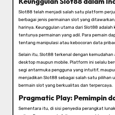
Keunggulan Slot88 dalam Indu
Slot88 telah menjadi salah satu platform perju
berbagai jenis permainan slot yang ditawarkan
harinya. Keunggulan utama dari Slot88 adalah
tentunya permainan yang adil. Para pemain d
tentang manipulasi atau kebocoran data pribad
Selain itu, Slot88 terkenal dengan kemudahan
desktop maupun mobile. Platform ini selalu be
segi antarmuka pengguna yang intuitif, maupu
menjadikan Slot88 sebagai salah satu pilihan
bermain slot yang berkualitas dan terpercaya.
Pragmatic Play: Pemimpin d
Sementara itu, di sisi penyedia perangkat luna