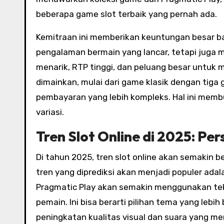
beberapa game slot terbaik yang pernah ada.
Kemitraan ini memberikan keuntungan besar b
pengalaman bermain yang lancar, tetapi juga 
menarik, RTP tinggi, dan peluang besar untuk m
dimainkan, mulai dari game klasik dengan ti
pembayaran yang lebih kompleks. Hal ini mem
variasi.
Tren Slot Online di 2025: Pe
Di tahun 2025, tren slot online akan semakin 
tren yang diprediksi akan menjadi populer ada
Pragmatic Play akan semakin menggunakan te
pemain. Ini bisa berarti pilihan tema yang lebih
peningkatan kualitas visual dan suara yang m