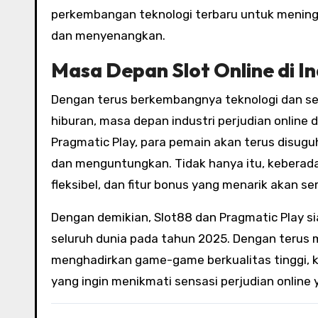
perkembangan teknologi terbaru untuk menin
dan menyenangkan.
Masa Depan Slot Online di I
Dengan terus berkembangnya teknologi dan se
hiburan, masa depan industri perjudian online
Pragmatic Play, para pemain akan terus disugu
dan menguntungkan. Tidak hanya itu, keberad
fleksibel, dan fitur bonus yang menarik akan 
Dengan demikian, Slot88 dan Pragmatic Play si
seluruh dunia pada tahun 2025. Dengan terus
menghadirkan game-game berkualitas tinggi, k
yang ingin menikmati sensasi perjudian onli