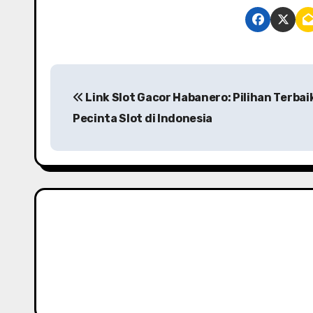
P
Link Slot Gacor Habanero: Pilihan Terbai
o
Pecinta Slot di Indonesia
s
t
n
a
v
i
g