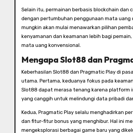
Selain itu, permainan berbasis blockchain dan 
dengan pertumbuhan penggunaan mata uang digi
mungkin akan mulai menawarkan pilihan pemb
kenyamanan dan keamanan lebih bagi pemain,
mata uang konvensional.
Mengapa Slot88 dan Pragmat
Keberhasilan Slot88 dan Pragmatic Play di pasar
utama. Pertama, keduanya fokus pada keaman
Slot88 dapat merasa tenang karena platform i
yang canggih untuk melindungi data pribadi dan
Kedua, Pragmatic Play selalu menghadirkan pe
dan fitur-fitur bonus yang menghibur. Hal ini
mengeksplorasi berbagai game baru yang dikelu