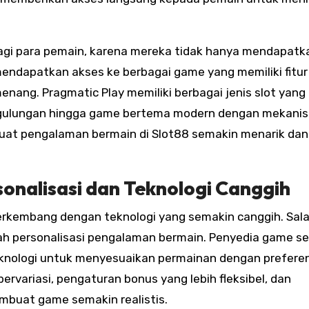
agi para pemain, karena mereka tidak hanya mendapatk
mendapatkan akses ke berbagai game yang memiliki fitur
enang. Pragmatic Play memiliki berbagai jenis slot yang 
ga gulungan hingga game bertema modern dengan mekani
buat pengalaman bermain di Slot88 semakin menarik da
rsonalisasi dan Teknologi Canggih
berkembang dengan teknologi yang semakin canggih. Sal
lah personalisasi pengalaman bermain. Penyedia game se
knologi untuk menyesuaikan permainan dengan preferen
 bervariasi, pengaturan bonus yang lebih fleksibel, dan
embuat game semakin realistis.