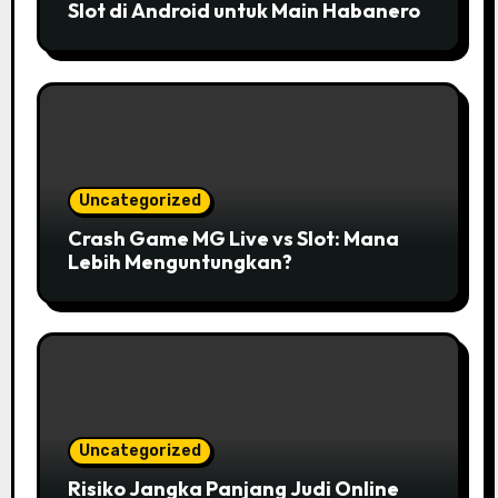
Slot di Android untuk Main Habanero
Uncategorized
Crash Game MG Live vs Slot: Mana
Lebih Menguntungkan?
Uncategorized
Risiko Jangka Panjang Judi Online