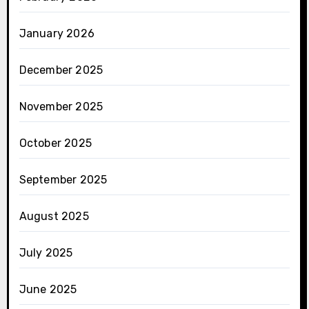
January 2026
December 2025
November 2025
October 2025
September 2025
August 2025
July 2025
June 2025