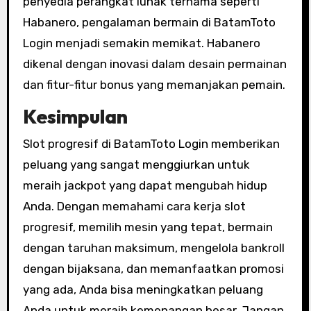
penyedia perangkat lunak ternama seperti
Habanero, pengalaman bermain di BatamToto
Login menjadi semakin memikat. Habanero
dikenal dengan inovasi dalam desain permainan
dan fitur-fitur bonus yang memanjakan pemain.
Kesimpulan
Slot progresif di BatamToto Login memberikan
peluang yang sangat menggiurkan untuk
meraih jackpot yang dapat mengubah hidup
Anda. Dengan memahami cara kerja slot
progresif, memilih mesin yang tepat, bermain
dengan taruhan maksimum, mengelola bankroll
dengan bijaksana, dan memanfaatkan promosi
yang ada, Anda bisa meningkatkan peluang
Anda untuk meraih kemenangan besar. Jangan