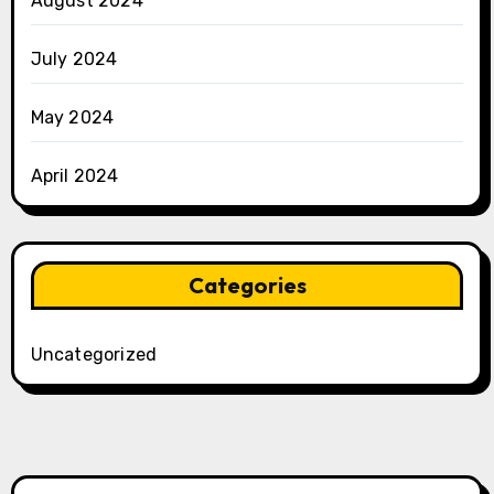
August 2024
July 2024
May 2024
April 2024
Categories
Uncategorized