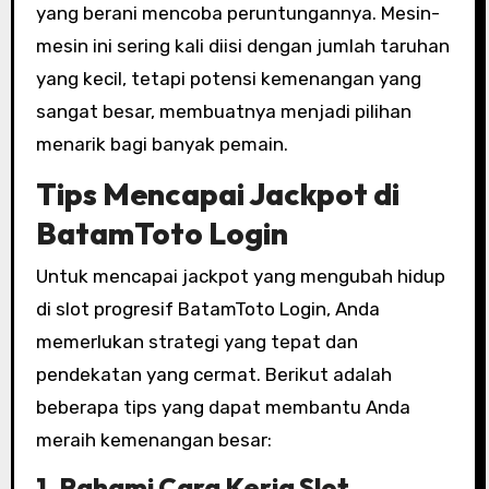
yang berani mencoba peruntungannya. Mesin-
mesin ini sering kali diisi dengan jumlah taruhan
yang kecil, tetapi potensi kemenangan yang
sangat besar, membuatnya menjadi pilihan
menarik bagi banyak pemain.
Tips Mencapai Jackpot di
BatamToto Login
Untuk mencapai jackpot yang mengubah hidup
di slot progresif BatamToto Login, Anda
memerlukan strategi yang tepat dan
pendekatan yang cermat. Berikut adalah
beberapa tips yang dapat membantu Anda
meraih kemenangan besar:
1. Pahami Cara Kerja Slot