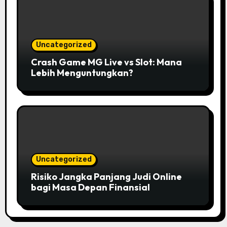
Uncategorized
Crash Game MG Live vs Slot: Mana
Lebih Menguntungkan?
Uncategorized
Risiko Jangka Panjang Judi Online
bagi Masa Depan Finansial