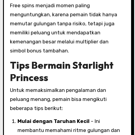
Free spins menjadi momen paling
menguntungkan, karena pemain tidak hanya
memutar gulungan tanpa risiko, tetapi juga
memiliki peluang untuk mendapatkan
kemenangan besar melalui multiplier dan
simbol bonus tambahan.
Tips Bermain Starlight
Princess
Untuk memaksimalkan pengalaman dan
peluang menang, pemain bisa mengikuti
beberapa tips berikut:
Mulai dengan Taruhan Kecil
– Ini
membantu memahami ritme gulungan dan