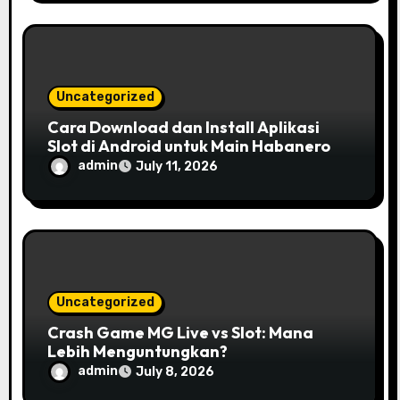
Uncategorized
Cara Download dan Install Aplikasi
Slot di Android untuk Main Habanero
admin
July 11, 2026
Uncategorized
Crash Game MG Live vs Slot: Mana
Lebih Menguntungkan?
admin
July 8, 2026