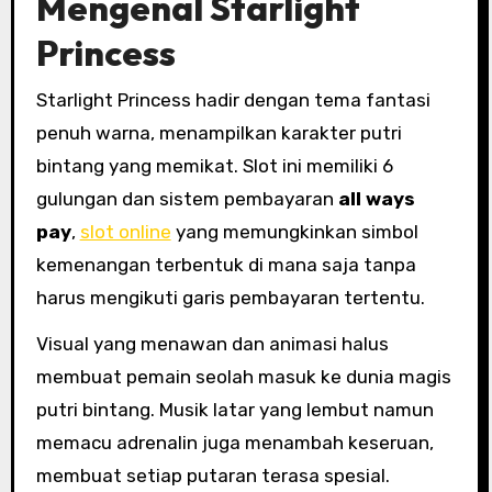
Mengenal Starlight
Princess
Starlight Princess hadir dengan tema fantasi
penuh warna, menampilkan karakter putri
bintang yang memikat. Slot ini memiliki 6
gulungan dan sistem pembayaran
all ways
pay
,
slot online
yang memungkinkan simbol
kemenangan terbentuk di mana saja tanpa
harus mengikuti garis pembayaran tertentu.
Visual yang menawan dan animasi halus
membuat pemain seolah masuk ke dunia magis
putri bintang. Musik latar yang lembut namun
memacu adrenalin juga menambah keseruan,
membuat setiap putaran terasa spesial.