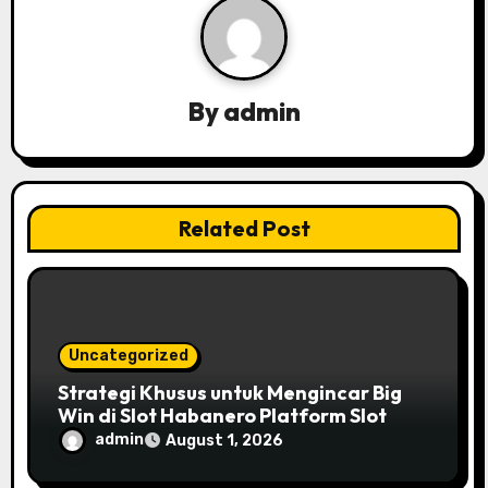
v
i
g
By
admin
a
t
Related Post
i
o
n
Uncategorized
Strategi Khusus untuk Mengincar Big
Win di Slot Habanero Platform Slot
admin
August 1, 2026