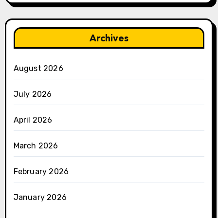
Archives
August 2026
July 2026
April 2026
March 2026
February 2026
January 2026