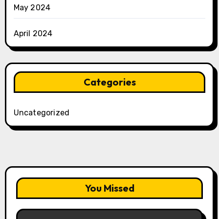
May 2024
April 2024
Categories
Uncategorized
You Missed