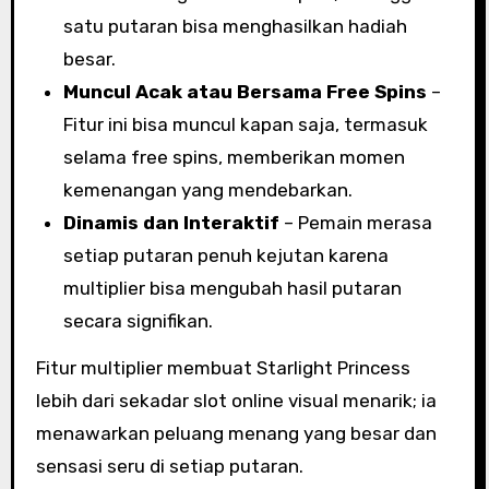
satu putaran bisa menghasilkan hadiah
besar.
Muncul Acak atau Bersama Free Spins
–
Fitur ini bisa muncul kapan saja, termasuk
selama free spins, memberikan momen
kemenangan yang mendebarkan.
Dinamis dan Interaktif
– Pemain merasa
setiap putaran penuh kejutan karena
multiplier bisa mengubah hasil putaran
secara signifikan.
Fitur multiplier membuat Starlight Princess
lebih dari sekadar slot online visual menarik; ia
menawarkan peluang menang yang besar dan
sensasi seru di setiap putaran.