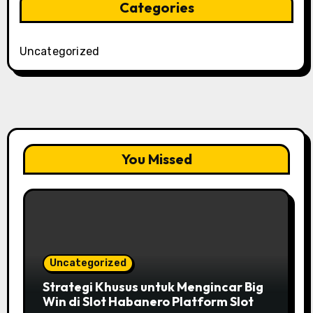
Categories
Uncategorized
You Missed
Uncategorized
Strategi Khusus untuk Mengincar Big
Win di Slot Habanero Platform Slot