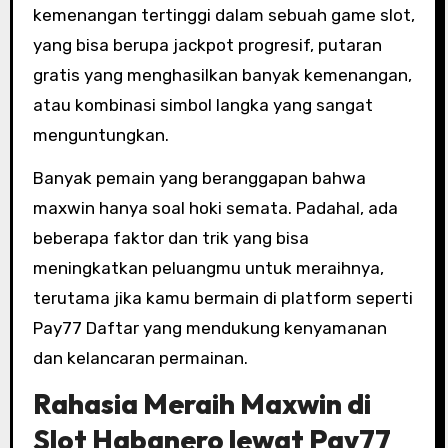
kemenangan tertinggi dalam sebuah game slot,
yang bisa berupa jackpot progresif, putaran
gratis yang menghasilkan banyak kemenangan,
atau kombinasi simbol langka yang sangat
menguntungkan.
Banyak pemain yang beranggapan bahwa
maxwin hanya soal hoki semata. Padahal, ada
beberapa faktor dan trik yang bisa
meningkatkan peluangmu untuk meraihnya,
terutama jika kamu bermain di platform seperti
Pay77 Daftar yang mendukung kenyamanan
dan kelancaran permainan.
Rahasia Meraih Maxwin di
Slot Habanero lewat Pay77