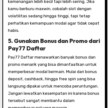
kemenangan lebih kecil tapi lebih sering. Jika
kamu berburu maxwin, cobalah slot dengan
volatilitas sedang hingga tinggi, tapi tetap
perhatikan kemampuan modal agar tidak cepat
habis.
5. Gunakan Bonus dan Promo dari
Pay77 Daftar
Pay77 Daftar menawarkan banyak bonus dan
promo menarik yang bisa dimanfaatkan untuk
memperbesar modal bermain. Mulai dari bonus
deposit, cashback, hingga free spin yang bisa
langsung dipakai untuk mencoba peruntungan.
Jangan lewatkan kesempatan ini karena bonus
tersebut sangat membantu dalam
memperbesar peluang maxwin.