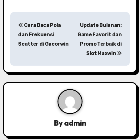
P
Cara Baca Pola
Update Bulanan:
o
dan Frekuensi
Game Favorit dan
s
Scatter di Gacorwin
Promo Terbaik di
Slot Maxwin
t
n
a
v
i
g
By
admin
a