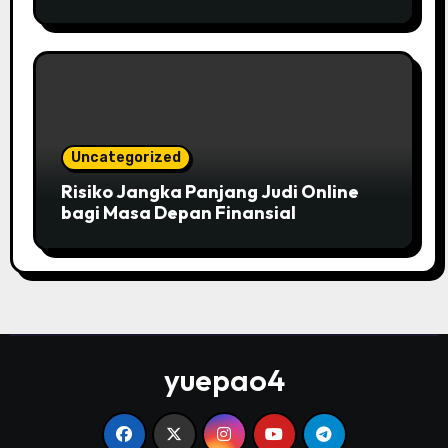
Uncategorized
Risiko Jangka Panjang Judi Online
bagi Masa Depan Finansial
yuepao4