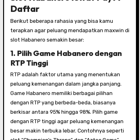
Daftar
Berikut beberapa rahasia yang bisa kamu
terapkan agar peluang mendapatkan maxwin di
slot Habanero semakin besar:
1. Pilih Game Habanero dengan
RTP Tinggi
RTP adalah faktor utama yang menentukan
peluang kemenangan dalam jangka panjang.
Game Habanero memiliki berbagai pilihan
dengan RTP yang berbeda-beda, biasanya
berkisar antara 95% hingga 98%. Pilih game
dengan RTP tinggi agar peluang kemenangan
besar makin terbuka lebar. Contohnya seperti