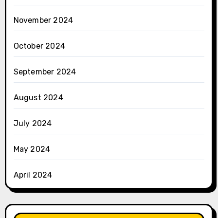
November 2024
October 2024
September 2024
August 2024
July 2024
May 2024
April 2024