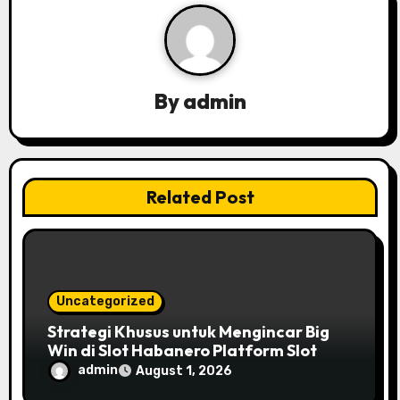
v
i
g
By
admin
a
t
Related Post
i
o
n
Uncategorized
Strategi Khusus untuk Mengincar Big
Win di Slot Habanero Platform Slot
admin
August 1, 2026