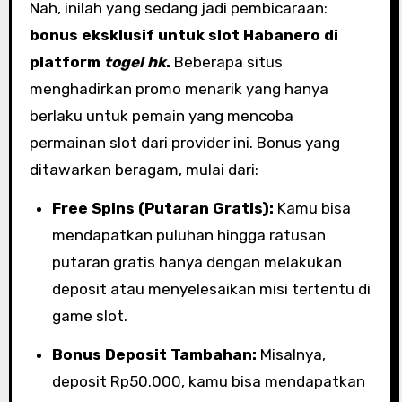
Nah, inilah yang sedang jadi pembicaraan:
bonus eksklusif untuk slot Habanero di
platform
togel hk
.
Beberapa situs
menghadirkan promo menarik yang hanya
berlaku untuk pemain yang mencoba
permainan slot dari provider ini. Bonus yang
ditawarkan beragam, mulai dari:
Free Spins (Putaran Gratis):
Kamu bisa
mendapatkan puluhan hingga ratusan
putaran gratis hanya dengan melakukan
deposit atau menyelesaikan misi tertentu di
game slot.
Bonus Deposit Tambahan:
Misalnya,
deposit Rp50.000, kamu bisa mendapatkan