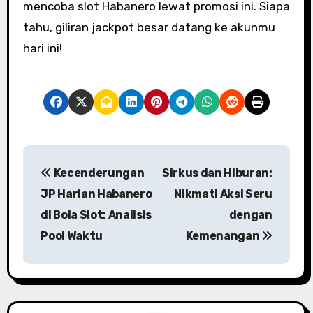
mencoba slot Habanero lewat promosi ini. Siapa
tahu, giliran jackpot besar datang ke akunmu
hari ini!
P
Kecenderungan
Sirkus dan Hiburan:
o
JP Harian Habanero
Nikmati Aksi Seru
s
di Bola Slot: Analisis
dengan
Pool Waktu
Kemenangan
t
n
a