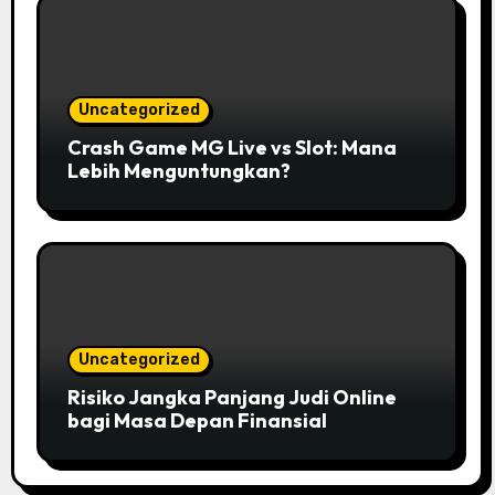
Uncategorized
Crash Game MG Live vs Slot: Mana
Lebih Menguntungkan?
Uncategorized
Risiko Jangka Panjang Judi Online
bagi Masa Depan Finansial