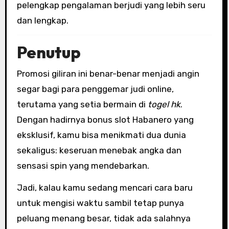
pelengkap pengalaman berjudi yang lebih seru
dan lengkap.
Penutup
Promosi giliran ini benar-benar menjadi angin
segar bagi para penggemar judi online,
terutama yang setia bermain di
togel hk
.
Dengan hadirnya bonus slot Habanero yang
eksklusif, kamu bisa menikmati dua dunia
sekaligus: keseruan menebak angka dan
sensasi spin yang mendebarkan.
Jadi, kalau kamu sedang mencari cara baru
untuk mengisi waktu sambil tetap punya
peluang menang besar, tidak ada salahnya