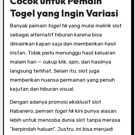
Cocok untuk Pemain
Togel yang Ingin Variasi
Banyak pemain
togel hk
yang mulai melirik slot
sebagai alternatif hiburan karena bisa
dimainkan kapan saja dan memberikan hasil
instan. Tidak perlu menunggu hasil keluaran
malam hari — cukup klik, spin, dan hasilnya
langsung terlihat. Selain itu, slot juga
memberikan nuansa permainan yang penuh
kejutan dan hiburan visual.
Dengan adanya promosi eksklusif slot
Habanero, pemain
togel hk
kini punya alasan
lebih untuk mencoba dunia slot tanpa merasa
“berpindah haluan”. Justru, ini bisa menjadi