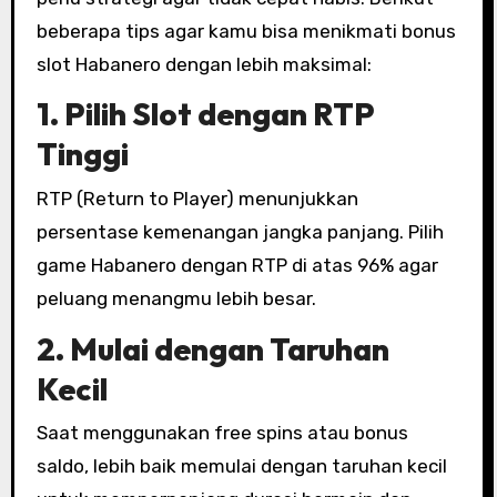
beberapa tips agar kamu bisa menikmati bonus
slot Habanero dengan lebih maksimal:
1. Pilih Slot dengan RTP
Tinggi
RTP (Return to Player) menunjukkan
persentase kemenangan jangka panjang. Pilih
game Habanero dengan RTP di atas 96% agar
peluang menangmu lebih besar.
2. Mulai dengan Taruhan
Kecil
Saat menggunakan free spins atau bonus
saldo, lebih baik memulai dengan taruhan kecil