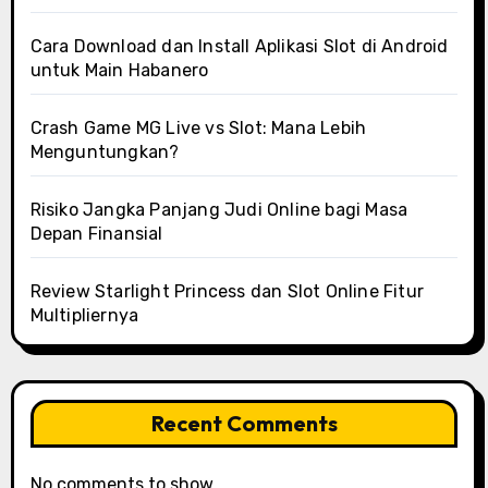
Cara Download dan Install Aplikasi Slot di Android
untuk Main Habanero
Crash Game MG Live vs Slot: Mana Lebih
Menguntungkan?
Risiko Jangka Panjang Judi Online bagi Masa
Depan Finansial
Review Starlight Princess dan Slot Online Fitur
Multipliernya
Recent Comments
No comments to show.