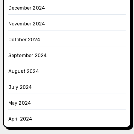
December 2024
November 2024
October 2024
September 2024
August 2024
July 2024
May 2024
April 2024