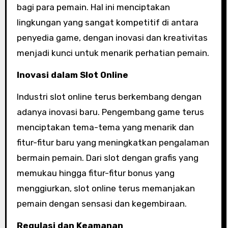
bagi para pemain. Hal ini menciptakan
lingkungan yang sangat kompetitif di antara
penyedia game, dengan inovasi dan kreativitas
menjadi kunci untuk menarik perhatian pemain.
Inovasi dalam Slot Online
Industri slot online terus berkembang dengan
adanya inovasi baru. Pengembang game terus
menciptakan tema-tema yang menarik dan
fitur-fitur baru yang meningkatkan pengalaman
bermain pemain. Dari slot dengan grafis yang
memukau hingga fitur-fitur bonus yang
menggiurkan, slot online terus memanjakan
pemain dengan sensasi dan kegembiraan.
Regulasi dan Keamanan