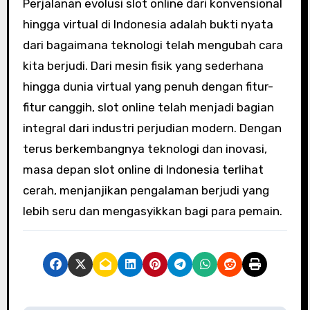
Perjalanan evolusi slot online dari konvensional
hingga virtual di Indonesia adalah bukti nyata
dari bagaimana teknologi telah mengubah cara
kita berjudi. Dari mesin fisik yang sederhana
hingga dunia virtual yang penuh dengan fitur-
fitur canggih, slot online telah menjadi bagian
integral dari industri perjudian modern. Dengan
terus berkembangnya teknologi dan inovasi,
masa depan slot online di Indonesia terlihat
cerah, menjanjikan pengalaman berjudi yang
lebih seru dan mengasyikkan bagi para pemain.