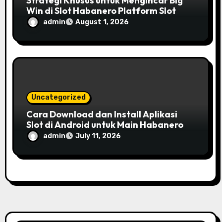
Strategi Khusus untuk Mengincar Big
Win di Slot Habanero Platform Slot
admin
August 1, 2026
Uncategorized
Cara Download dan Install Aplikasi
Slot di Android untuk Main Habanero
admin
July 11, 2026