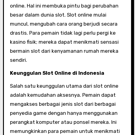
online. Hal ini membuka pintu bagi perubahan
besar dalam dunia slot. Slot online mulai
muncul, mengubah cara orang berjudi secara
drastis. Para pemain tidak lagi perlu pergi ke
kasino fisik; mereka dapat menikmati sensasi
bermain slot dari kenyamanan rumah mereka
sendiri.
Keunggulan Slot Online di Indonesia
Salah satu keunggulan utama dari slot online
adalah kemudahan aksesnya. Pemain dapat
mengakses berbagai jenis slot dari berbagai
penyedia game dengan hanya menggunakan
perangkat komputer atau ponsel mereka. Ini
memungkinkan para pemain untuk menikmati