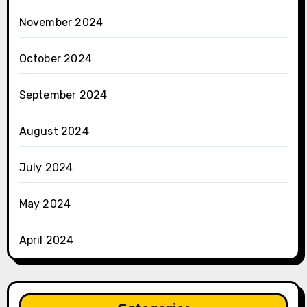
November 2024
October 2024
September 2024
August 2024
July 2024
May 2024
April 2024