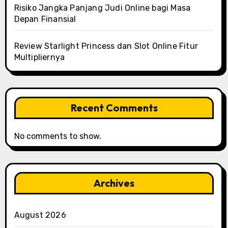
Risiko Jangka Panjang Judi Online bagi Masa
Depan Finansial
Review Starlight Princess dan Slot Online Fitur
Multipliernya
Recent Comments
No comments to show.
Archives
August 2026