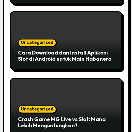
Uncategorized
Cara Download dan Install Aplikasi
Slot di Android untuk Main Habanero
Uncategorized
Crash Game MG Live vs Slot: Mana
Lebih Menguntungkan?