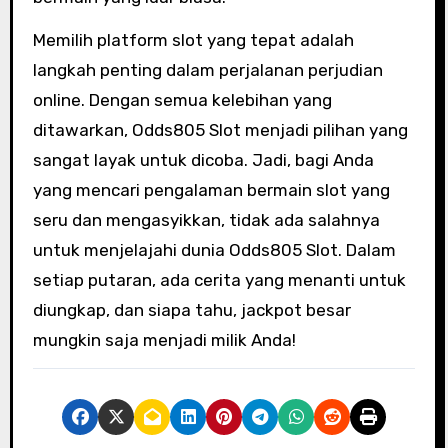
Memilih platform slot yang tepat adalah
langkah penting dalam perjalanan perjudian
online. Dengan semua kelebihan yang
ditawarkan, Odds805 Slot menjadi pilihan yang
sangat layak untuk dicoba. Jadi, bagi Anda
yang mencari pengalaman bermain slot yang
seru dan mengasyikkan, tidak ada salahnya
untuk menjelajahi dunia Odds805 Slot. Dalam
setiap putaran, ada cerita yang menanti untuk
diungkap, dan siapa tahu, jackpot besar
mungkin saja menjadi milik Anda!