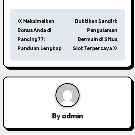
P
Maksimalkan
Buktikan Sendiri:
o
Bonus Anda di
Pengalaman
s
Pancing77:
Bermain di Situs
Panduan Lengkap
Slot Terpercaya
t
n
a
v
i
g
By
admin
a