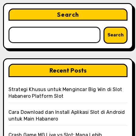
Search
Search
Recent Posts
Strategi Khusus untuk Mengincar Big Win di Slot
Habanero Platform Slot
Cara Download dan Install Aplikasi Slot di Android
untuk Main Habanero
Crash Game MG Live vs Slot: Mana Lebih