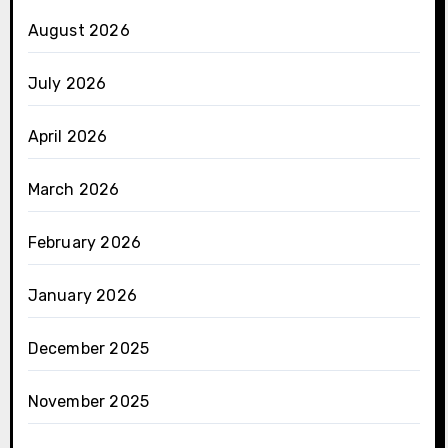
August 2026
July 2026
April 2026
March 2026
February 2026
January 2026
December 2025
November 2025