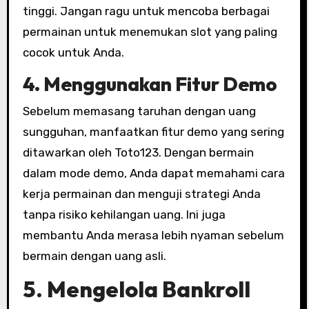
tinggi. Jangan ragu untuk mencoba berbagai
permainan untuk menemukan slot yang paling
cocok untuk Anda.
4. Menggunakan Fitur Demo
Sebelum memasang taruhan dengan uang
sungguhan, manfaatkan fitur demo yang sering
ditawarkan oleh Toto123. Dengan bermain
dalam mode demo, Anda dapat memahami cara
kerja permainan dan menguji strategi Anda
tanpa risiko kehilangan uang. Ini juga
membantu Anda merasa lebih nyaman sebelum
bermain dengan uang asli.
5. Mengelola Bankroll