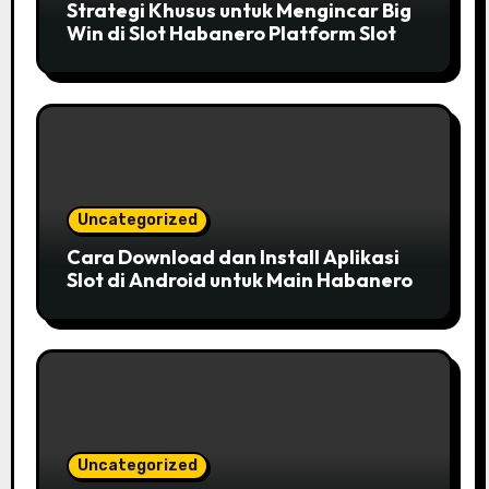
Strategi Khusus untuk Mengincar Big
Win di Slot Habanero Platform Slot
Uncategorized
Cara Download dan Install Aplikasi
Slot di Android untuk Main Habanero
Uncategorized