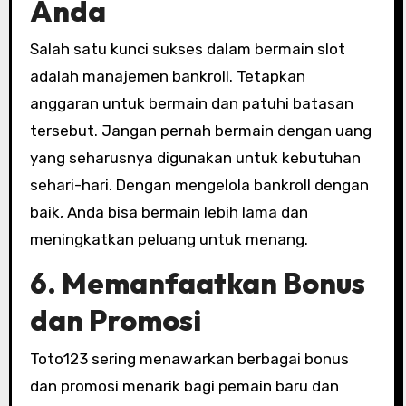
Anda
Salah satu kunci sukses dalam bermain slot
adalah manajemen bankroll. Tetapkan
anggaran untuk bermain dan patuhi batasan
tersebut. Jangan pernah bermain dengan uang
yang seharusnya digunakan untuk kebutuhan
sehari-hari. Dengan mengelola bankroll dengan
baik, Anda bisa bermain lebih lama dan
meningkatkan peluang untuk menang.
6. Memanfaatkan Bonus
dan Promosi
Toto123 sering menawarkan berbagai bonus
dan promosi menarik bagi pemain baru dan