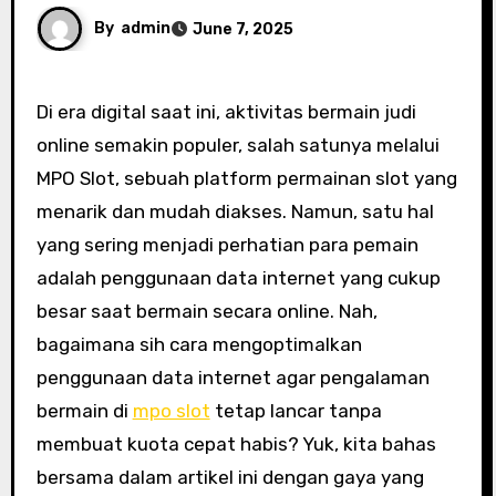
By
admin
June 7, 2025
Di era digital saat ini, aktivitas bermain judi
online semakin populer, salah satunya melalui
MPO Slot, sebuah platform permainan slot yang
menarik dan mudah diakses. Namun, satu hal
yang sering menjadi perhatian para pemain
adalah penggunaan data internet yang cukup
besar saat bermain secara online. Nah,
bagaimana sih cara mengoptimalkan
penggunaan data internet agar pengalaman
bermain di
mpo slot
tetap lancar tanpa
membuat kuota cepat habis? Yuk, kita bahas
bersama dalam artikel ini dengan gaya yang