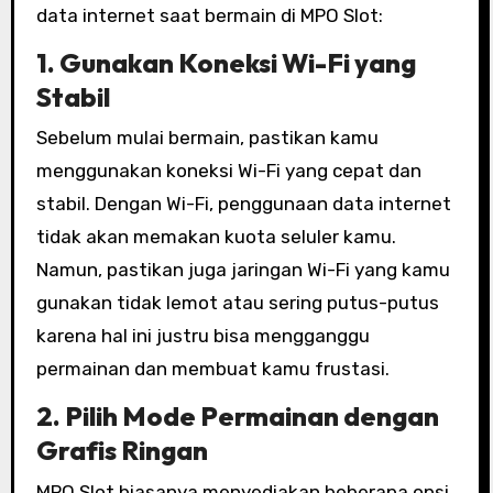
data internet saat bermain di MPO Slot:
1. Gunakan Koneksi Wi-Fi yang
Stabil
Sebelum mulai bermain, pastikan kamu
menggunakan koneksi Wi-Fi yang cepat dan
stabil. Dengan Wi-Fi, penggunaan data internet
tidak akan memakan kuota seluler kamu.
Namun, pastikan juga jaringan Wi-Fi yang kamu
gunakan tidak lemot atau sering putus-putus
karena hal ini justru bisa mengganggu
permainan dan membuat kamu frustasi.
2. Pilih Mode Permainan dengan
Grafis Ringan
MPO Slot biasanya menyediakan beberapa opsi