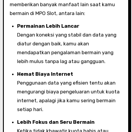
memberikan banyak manfaat lain saat kamu
bermain di MPO Slot, antara lain:
Permainan Lebih Lancar
Dengan koneksi yang stabil dan data yang
diatur dengan baik, kamu akan
mendapatkan pengalaman bermain yang
lebih mulus tanpa lag atau gangguan.
Hemat Biaya Internet
Penggunaan data yang efisien tentu akan
mengurangi biaya pengeluaran untuk kuota
internet, apalagi jika kamu sering bermain
setiap hari.
Lebih Fokus dan Seru Bermain
Ketika tidak khawatir kuota habis atau