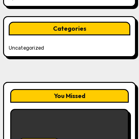
Categories
Uncategorized
You Missed