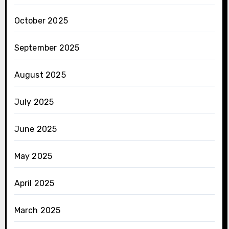
October 2025
September 2025
August 2025
July 2025
June 2025
May 2025
April 2025
March 2025