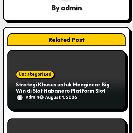
i
By
admin
g
a
t
Related Post
i
o
n
Uncategorized
Strategi Khusus untuk Mengincar Big
Win di Slot Habanero Platform Slot
admin
August 1, 2026