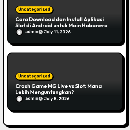
Uncategorized
Cara Download dan Install Aplikasi
Slot di Android untuk Main Habanero
admin
July 11, 2026
Uncategorized
Crash Game MG Live vs Slot: Mana
Lebih Menguntungkan?
admin
July 8, 2026