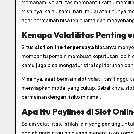
Memahami volatilitas membantu kamu memilih 
Misalnya, kalau kamu baru mulai atau punya modal
agar permainan bisa lebih lama dan menyenan
Kenapa Volatilitas Penting 
Situs
slot online terpercaya
biasanya menyedi
membantu pemain membuat keputusan lebih ce
kamu juga bisa mengatur strategi taruhan dan
Misalnya, saat bermain slot volatilitas tinggi
menyiapkan modal yang cukup. Sebaliknya, slot
permainan dengan risiko minimal.
Apa Itu Paylines di Slot Onli
Selain volatilitas, istilah lain yang penting un
adalah garis atau pola yang menentukan kombi