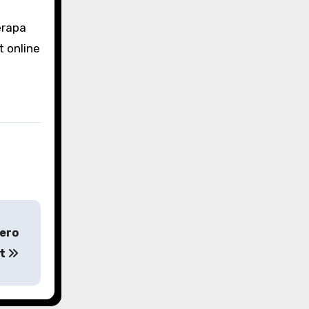
erapa
 online
nero
ot