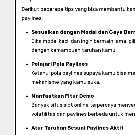
Berikut beberapa tips yang bisa membantu kamu
paylines:
Sesuaikan dengan Modal dan Gaya Ber
Jika modal kecil dan ingin bermain lama, pi
dengan kemampuan taruhan kamu.
Pelajari Pola Paylines
Ketahui pola paylines supaya kamu bisa m
mekanisme yang kamu suka.
Manfaatkan Fitur Demo
Banyak situs slot online terpercaya menye
volatilitas dan paylines berbeda untuk me
Atur Taruhan Sesuai Paylines Aktif