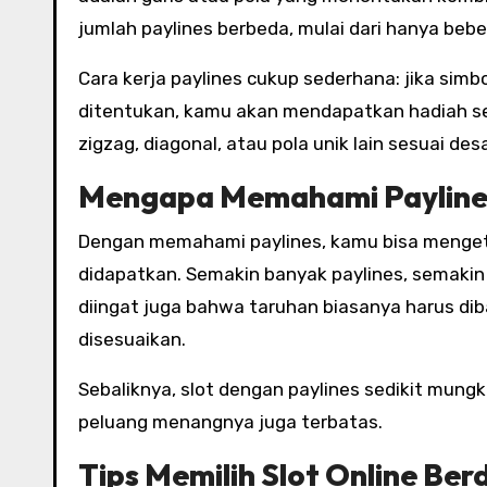
jumlah paylines berbeda, mulai dari hanya bebe
Cara kerja paylines cukup sederhana: jika simb
ditentukan, kamu akan mendapatkan hadiah sesua
zigzag, diagonal, atau pola unik lain sesuai de
Mengapa Memahami Payline
Dengan memahami paylines, kamu bisa mengeta
didapatkan. Semakin banyak paylines, semaki
diingat juga bahwa taruhan biasanya harus diba
disesuaikan.
Sebaliknya, slot dengan paylines sedikit mungk
peluang menangnya juga terbatas.
Tips Memilih Slot Online Ber