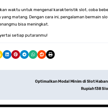
ngkan waktu untuk mengenal karakteristik slot, coba beb
 yang matang. Dengan cara ini, pengalaman bermain slot
 menangmu bisa meningkat.
ertai setiap putaranmu!
Optimalkan Modal Minim di Slot Haba
Rupiah138 Sl