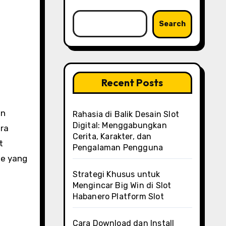
Search
Recent Posts
an
Rahasia di Balik Desain Slot
Digital: Menggabungkan
ara
Cerita, Karakter, dan
t
Pengalaman Pengguna
me yang
Strategi Khusus untuk
Mengincar Big Win di Slot
Habanero Platform Slot
Cara Download dan Install