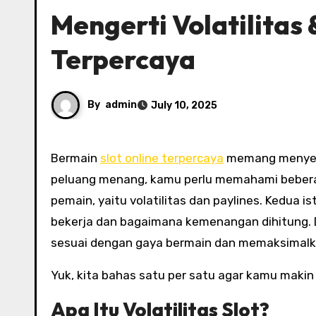
Mengerti Volatilitas 
Terpercaya
By
admin
July 10, 2025
Bermain
slot online terpercaya
memang menyena
peluang menang, kamu perlu memahami beberapa
pemain, yaitu volatilitas dan paylines. Kedua i
bekerja dan bagaimana kemenangan dihitung.
sesuai dengan gaya bermain dan memaksimalk
Yuk, kita bahas satu per satu agar kamu makin 
Apa Itu Volatilitas Slot?