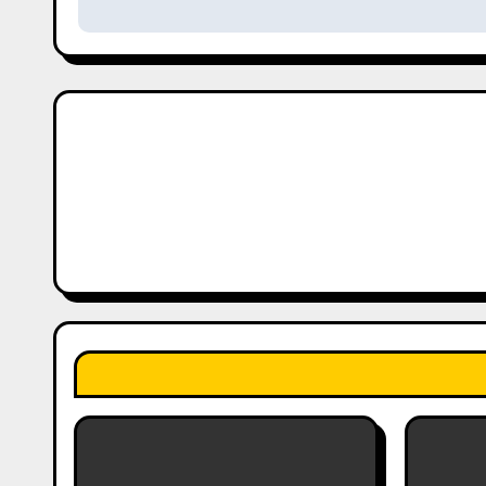
s
t
n
a
v
i
g
a
t
i
o