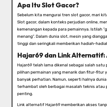
Apa Itu Slot Gacor?
Sebelum kita mengurai tren slot gacor, mari kit
Slot gacor, dalam konteks perjudian online, me
kemenangan kepada para pemainnya. Istilah “ga
menang”. Dalam dunia slot, mesin yang diangga
tinggi dan seringkali memberikan hadiah-hadia
Hajar69 dan Link Alternati
Hajar69 telah lama dikenal sebagai salah satu
pilihan permainan yang menarik dan fitur-fitu
banyak perhatian. Namun, seperti halnya duni
terhambat oleh berbagai masalah teknis atau p
penting.
Link alternatif Hajar69 memberikan akses tan