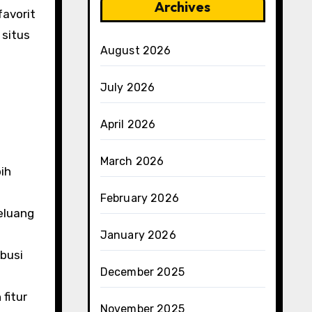
Archives
favorit
 situs
August 2026
July 2026
April 2026
March 2026
ih
February 2026
eluang
January 2026
busi
December 2025
fitur
November 2025