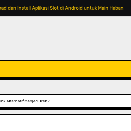
stall Aplikasi Slot di Android untuk Main Habanero
C
ink Alternatif Menjadi Tren?