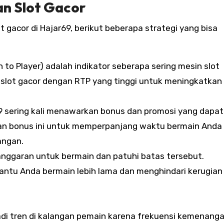
n Slot Gacor
 gacor di Hajar69, berikut beberapa strategi yang bisa
n to Player) adalah indikator seberapa sering mesin slot
 slot gacor dengan RTP yang tinggi untuk meningkatkan
69 sering kali menawarkan bonus dan promosi yang dapat
an bonus ini untuk memperpanjang waktu bermain Anda
angan.
anggaran untuk bermain dan patuhi batas tersebut.
antu Anda bermain lebih lama dan menghindari kerugian 
njadi tren di kalangan pemain karena frekuensi kemenang