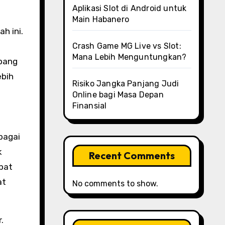
Aplikasi Slot di Android untuk
Main Habanero
h ini.
Crash Game MG Live vs Slot:
Mana Lebih Menguntungkan?
mpang
ebih
Risiko Jangka Panjang Judi
Online bagi Masa Depan
Finansial
bagai
k
Recent Comments
pat
at
No comments to show.
.