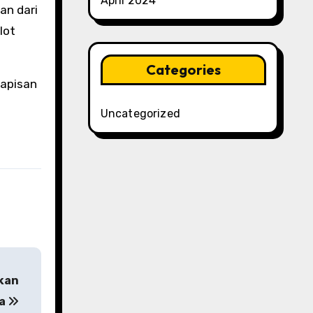
April 2024
an dari
lot
Categories
lapisan
Uncategorized
lkan
da