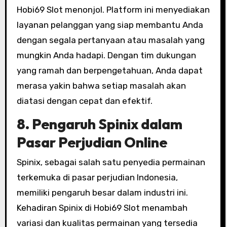
Hobi69 Slot menonjol. Platform ini menyediakan
layanan pelanggan yang siap membantu Anda
dengan segala pertanyaan atau masalah yang
mungkin Anda hadapi. Dengan tim dukungan
yang ramah dan berpengetahuan, Anda dapat
merasa yakin bahwa setiap masalah akan
diatasi dengan cepat dan efektif.
8. Pengaruh Spinix dalam
Pasar Perjudian Online
Spinix, sebagai salah satu penyedia permainan
terkemuka di pasar perjudian Indonesia,
memiliki pengaruh besar dalam industri ini.
Kehadiran Spinix di Hobi69 Slot menambah
variasi dan kualitas permainan yang tersedia