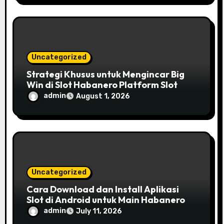
Uncategorized
Strategi Khusus untuk Mengincar Big
Win di Slot Habanero Platform Slot
admin
August 1, 2026
Uncategorized
Cara Download dan Install Aplikasi
Slot di Android untuk Main Habanero
admin
July 11, 2026