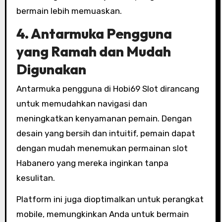
bermain lebih memuaskan.
4. Antarmuka Pengguna
yang Ramah dan Mudah
Digunakan
Antarmuka pengguna di Hobi69 Slot dirancang
untuk memudahkan navigasi dan
meningkatkan kenyamanan pemain. Dengan
desain yang bersih dan intuitif, pemain dapat
dengan mudah menemukan permainan slot
Habanero yang mereka inginkan tanpa
kesulitan.
Platform ini juga dioptimalkan untuk perangkat
mobile, memungkinkan Anda untuk bermain