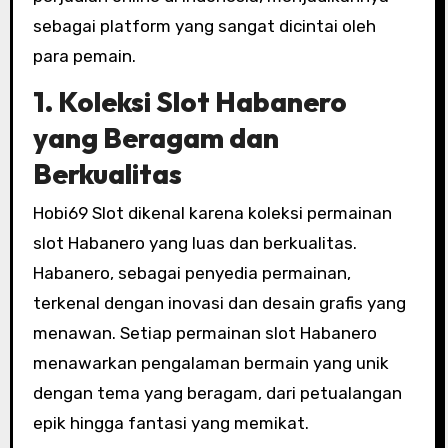
sebagai platform yang sangat dicintai oleh
para pemain.
1. Koleksi Slot Habanero
yang Beragam dan
Berkualitas
Hobi69 Slot dikenal karena koleksi permainan
slot Habanero yang luas dan berkualitas.
Habanero, sebagai penyedia permainan,
terkenal dengan inovasi dan desain grafis yang
menawan. Setiap permainan slot Habanero
menawarkan pengalaman bermain yang unik
dengan tema yang beragam, dari petualangan
epik hingga fantasi yang memikat.