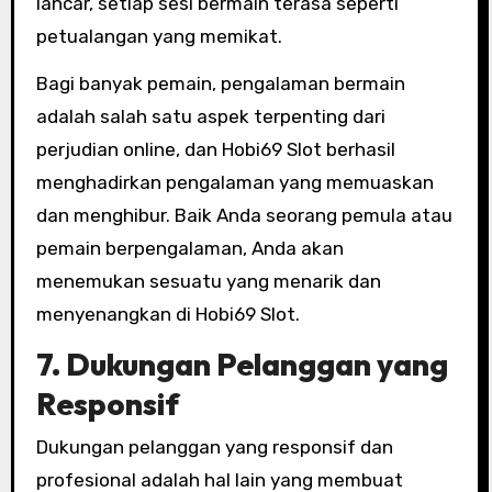
lancar, setiap sesi bermain terasa seperti
petualangan yang memikat.
Bagi banyak pemain, pengalaman bermain
adalah salah satu aspek terpenting dari
perjudian online, dan Hobi69 Slot berhasil
menghadirkan pengalaman yang memuaskan
dan menghibur. Baik Anda seorang pemula atau
pemain berpengalaman, Anda akan
menemukan sesuatu yang menarik dan
menyenangkan di Hobi69 Slot.
7. Dukungan Pelanggan yang
Responsif
Dukungan pelanggan yang responsif dan
profesional adalah hal lain yang membuat