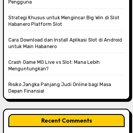
Pengguna
Strategi Khusus untuk Mengincar Big Win di Slot
Habanero Platform Slot
Cara Download dan Install Aplikasi Slot di Android
untuk Main Habanero
Crash Game MG Live vs Slot: Mana Lebih
Menguntungkan?
Risiko Jangka Panjang Judi Online bagi Masa
Depan Finansial
Recent Comments