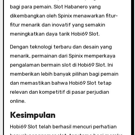
bagi para pemain. Slot Habanero yang
dikembangkan oleh Spinix menawarkan fitur-
fitur menarik dan inovatif yang semakin
meningkatkan daya tarik Hobi69 Slot.
Dengan teknologi terbaru dan desain yang
menarik, permainan dari Spinix memperkaya
pengalaman bermain slot di Hobi69 Slot. Ini
memberikan lebih banyak pilihan bagi pemain
dan memastikan bahwa Hobi69 Slot tetap
relevan dan kompetitif di pasar perjudian
online.
Kesimpulan
Hobi69 Slot telah berhasil mencuri perhatian