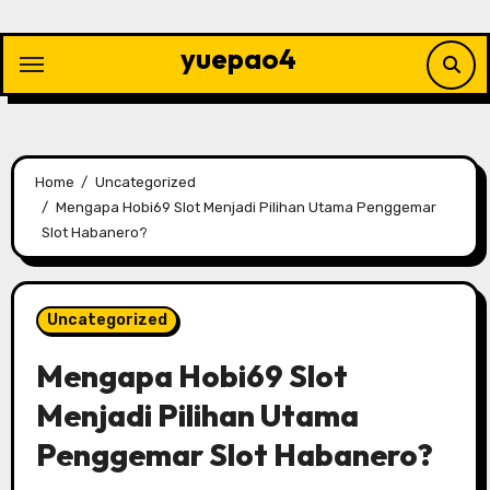
Skip
to
yuepao4
content
Home
Uncategorized
Mengapa Hobi69 Slot Menjadi Pilihan Utama Penggemar
Slot Habanero?
Uncategorized
Mengapa Hobi69 Slot
Menjadi Pilihan Utama
Penggemar Slot Habanero?