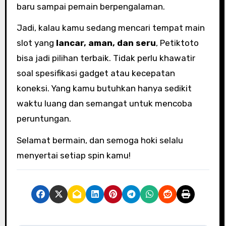
baru sampai pemain berpengalaman.
Jadi, kalau kamu sedang mencari tempat main
slot yang
lancar, aman, dan seru
, Petiktoto
bisa jadi pilihan terbaik. Tidak perlu khawatir
soal spesifikasi gadget atau kecepatan
koneksi. Yang kamu butuhkan hanya sedikit
waktu luang dan semangat untuk mencoba
peruntungan.
Selamat bermain, dan semoga hoki selalu
menyertai setiap spin kamu!