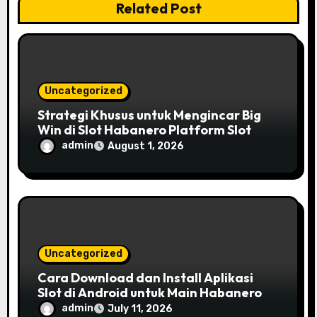
Related Post
i
o
n
Uncategorized
Strategi Khusus untuk Mengincar Big
Win di Slot Habanero Platform Slot
admin
August 1, 2026
Uncategorized
Cara Download dan Install Aplikasi
Slot di Android untuk Main Habanero
admin
July 11, 2026