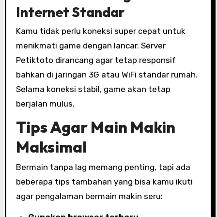
Internet Standar
Kamu tidak perlu koneksi super cepat untuk
menikmati game dengan lancar. Server
Petiktoto dirancang agar tetap responsif
bahkan di jaringan 3G atau WiFi standar rumah.
Selama koneksi stabil, game akan tetap
berjalan mulus.
Tips Agar Main Makin
Maksimal
Bermain tanpa lag memang penting, tapi ada
beberapa tips tambahan yang bisa kamu ikuti
agar pengalaman bermain makin seru: