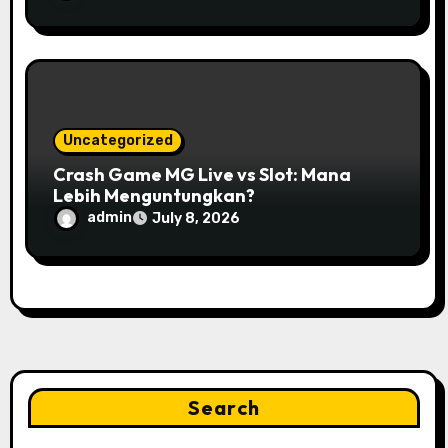
Uncategorized
Crash Game MG Live vs Slot: Mana
Lebih Menguntungkan?
admin
July 8, 2026
Search