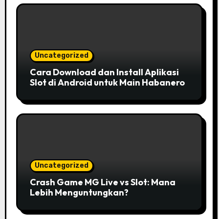
Uncategorized
Cara Download dan Install Aplikasi
Slot di Android untuk Main Habanero
Uncategorized
Crash Game MG Live vs Slot: Mana
Lebih Menguntungkan?