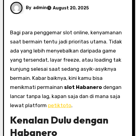
By
admin
August 20, 2025
Bagi para penggemar slot online, kenyamanan
saat bermain tentu jadi prioritas utama. Tidak
ada yang lebih menyebalkan daripada game
yang tersendat, layar freeze, atau loading tak
kunjung selesai saat sedang asyik-asyiknya
bermain. Kabar baiknya, kini kamu bisa
menikmati permainan
slot Habanero
dengan
lancar tanpa lag, kapan saja dan di mana saja
lewat platform
petiktoto
.
Kenalan Dulu dengan
Habanero