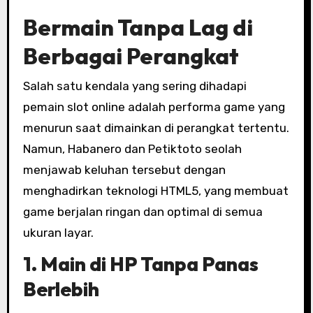
Bermain Tanpa Lag di
Berbagai Perangkat
Salah satu kendala yang sering dihadapi
pemain slot online adalah performa game yang
menurun saat dimainkan di perangkat tertentu.
Namun, Habanero dan Petiktoto seolah
menjawab keluhan tersebut dengan
menghadirkan teknologi HTML5, yang membuat
game berjalan ringan dan optimal di semua
ukuran layar.
1. Main di HP Tanpa Panas
Berlebih