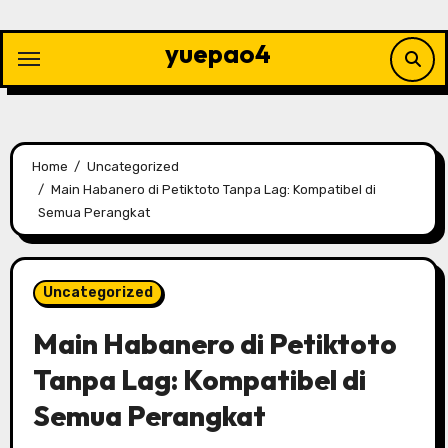
Skip
to
yuepao4
content
Home
Uncategorized
Main Habanero di Petiktoto Tanpa Lag: Kompatibel di
Semua Perangkat
Uncategorized
Main Habanero di Petiktoto
Tanpa Lag: Kompatibel di
Semua Perangkat