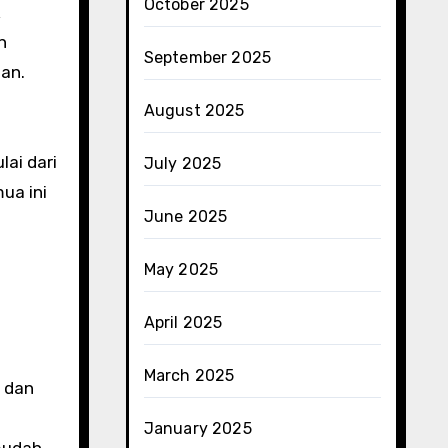
October 2025
k
n
September 2025
an.
August 2025
lai dari
July 2025
ua ini
June 2025
May 2025
April 2025
March 2025
i dan
January 2025