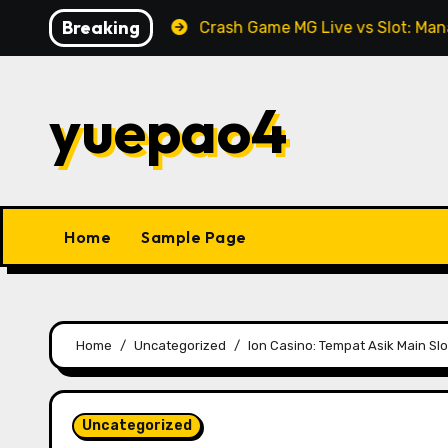
Skip
Breaking
 Main Habanero
Crash Game MG Live vs Slot: Mana Le
to
content
yuepao4
Home
Sample Page
Home
Uncategorized
Ion Casino: Tempat Asik Main Sl
Uncategorized