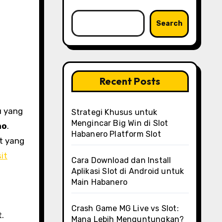
Search
Recent Posts
Strategi Khusus untuk
Mengincar Big Win di Slot
no
.
Habanero Platform Slot
t yang
it
Cara Download dan Install
Aplikasi Slot di Android untuk
Main Habanero
Crash Game MG Live vs Slot:
.
Mana Lebih Menguntungkan?