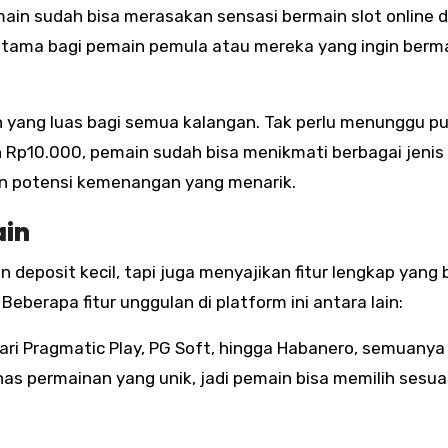
main sudah bisa merasakan sensasi bermain slot online d
terutama bagi pemain pemula atau mereka yang ingin berm
n yang luas bagi semua kalangan. Tak perlu menunggu p
n Rp10.000, pemain sudah bisa menikmati berbagai jenis
dan potensi kemenangan yang menarik.
ain
deposit kecil, tapi juga menyajikan fitur lengkap yang b
berapa fitur unggulan di platform ini antara lain:
ari Pragmatic Play, PG Soft, hingga Habanero, semuanya
 khas permainan yang unik, jadi pemain bisa memilih sesua