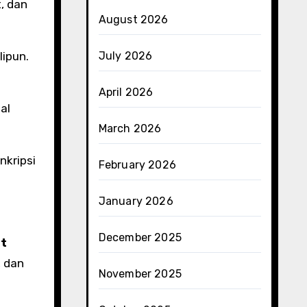
t, dan
August 2026
lipun.
July 2026
April 2026
al
March 2026
nkripsi
February 2026
January 2026
December 2025
ot
, dan
November 2025