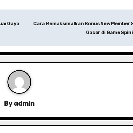
uai Gaya
Cara Memaksimalkan Bonus New Member S
Gacor di Game Spin
By
admin