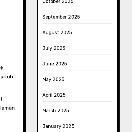
October 2025
September 2025
August 2025
July 2025
June 2025
ek
 jatuh
May 2025
April 2025
ut
alaman
March 2025
January 2025