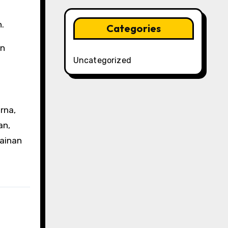
.
Categories
an
Uncategorized
rna,
an,
mainan