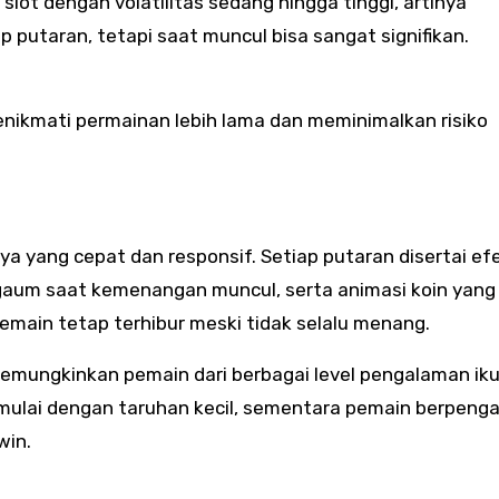
slot dengan volatilitas sedang hingga tinggi, artinya
putaran, tetapi saat muncul bisa sangat signifikan.
nikmati permainan lebih lama dan meminimalkan risiko
ya yang cepat dan responsif. Setiap putaran disertai ef
gaum saat kemenangan muncul, serta animasi koin yang
main tetap terhibur meski tidak selalu menang.
 memungkinkan pemain dari berbagai level pengalaman ik
ulai dengan taruhan kecil, sementara pemain berpeng
win.