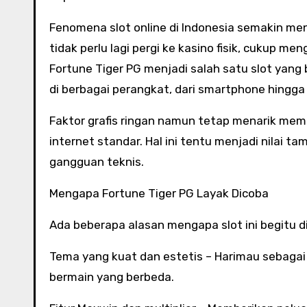
Fenomena slot online di Indonesia semakin me
tidak perlu lagi pergi ke kasino fisik, cukup m
Fortune Tiger PG menjadi salah satu slot yang
di berbagai perangkat, dari smartphone hingga 
Faktor grafis ringan namun tetap menarik mem
internet standar. Hal ini tentu menjadi nilai 
gangguan teknis.
Mengapa Fortune Tiger PG Layak Dicoba
Ada beberapa alasan mengapa slot ini begitu d
Tema yang kuat dan estetis – Harimau sebaga
bermain yang berbeda.