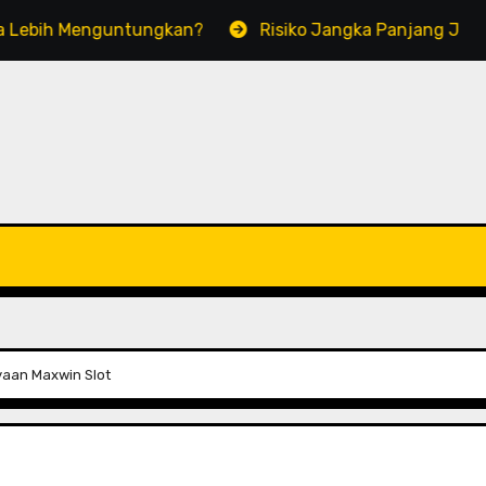
 Menguntungkan?
Risiko Jangka Panjang Judi Online b
yaan Maxwin Slot