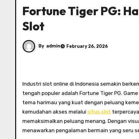
Fortune Tiger PG: H
Slot
By
admin
February 26, 2026
Industri slot online di Indonesia semakin ber
tengah populer adalah Fortune Tiger PG. Gam
tema harimau yang kuat dengan peluang kem
kemudahan akses melalui
situs slot
terpercaya
memaksimalkan peluang menang. Dengan visual
menawarkan pengalaman bermain yang seru s