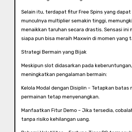
Selain itu, terdapat fitur Free Spins yang dapat
munculnya multiplier semakin tinggi, memun
menaikkan taruhan secara drastis. Sensasi in
siapa pun bisa meraih Maxwin di momen yang t
Strategi Bermain yang Bijak
Meskipun slot didasarkan pada keberuntungan
meningkatkan pengalaman bermain:
Kelola Modal dengan Disiplin – Tetapkan batas
permainan tetap menyenangkan.
Manfaatkan Fitur Demo – Jika tersedia, cobala
tanpa risiko kehilangan uang.