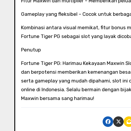
Fitur Maxwin dan multiplier – Memberikan pe
Gameplay yang fleksibel – Cocok untuk berbag
Kombinasi antara visual memikat, fitur bonus 
Fortune Tiger PG sebagai slot yang layak dic
Penutup
Fortune Tiger PG: Harimau Kekayaan Maxwin S
dan berpotensi memberikan kemenangan besar.
serta gameplay yang mudah dipahami, slot ini 
online di Indonesia. Selalu bermain dengan bij
Maxwin bersama sang harimau!