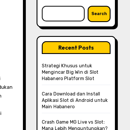
Search
Recent Posts
Strategi Khusus untuk
Mengincar Big Win di Slot
i
Habanero Platform Slot
adukan
Cara Download dan Install
n
Aplikasi Slot di Android untuk
Main Habanero
i
Crash Game MG Live vs Slot:
Mana Lebih Menguntungkan?