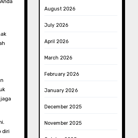
 Anda
August 2026
July 2026
sak
April 2026
ah
March 2026
February 2026
en
uk
January 2026
njaga
December 2025
i.
November 2025
diri