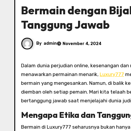
Bermain dengan Bijak
Tanggung Jawab
By
admin
November 4, 2024
Dalam dunia perjudian online, kesenangan dan risiko berjalan beriringan. Di antara berbagai platform yang
menawarkan permainan menarik,
Luxury777
me
bermain yang mengesankan. Namun, di balik ke
diemban oleh setiap pemain. Mari kita telaah
bertanggung jawab saat menjelajahi dunia judi
Mengapa Etika dan Tanggun
Bermain di Luxury777 seharusnya bukan hanya