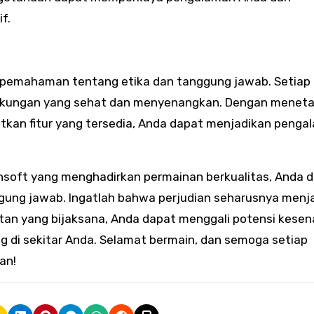
f.
n pemahaman tentang etika dan tanggung jawab. Setiap
ingkungan yang sehat dan menyenangkan. Dengan menet
tkan fitur yang tersedia, Anda dapat menjadikan penga
soft yang menghadirkan permainan berkualitas, Anda 
ung jawab. Ingatlah bahwa perjudian seharusnya menj
tan yang bijaksana, Anda dapat menggali potensi kese
g di sekitar Anda. Selamat bermain, dan semoga setiap
an!