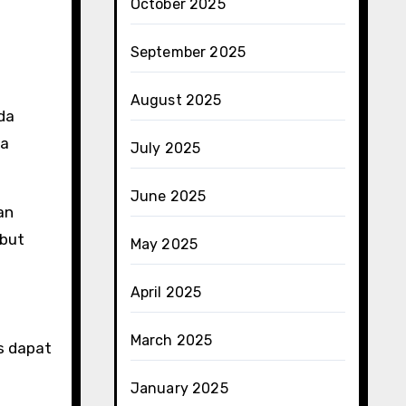
October 2025
September 2025
August 2025
da
ga
July 2025
June 2025
an
ebut
May 2025
April 2025
March 2025
s dapat
January 2025