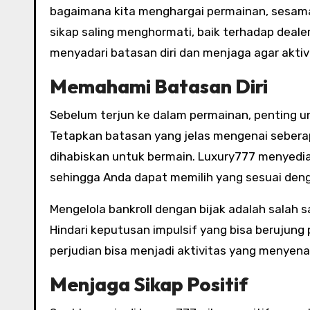
bagaimana kita menghargai permainan, sesama 
sikap saling menghormati, baik terhadap deale
menyadari batasan diri dan menjaga agar aktivi
Memahami Batasan Diri
Sebelum terjun ke dalam permainan, penting 
Tetapkan batasan yang jelas mengenai sebera
dihabiskan untuk bermain. Luxury777 menyedi
sehingga Anda dapat memilih yang sesuai de
Mengelola bankroll dengan bijak adalah salah
Hindari keputusan impulsif yang bisa berujun
perjudian bisa menjadi aktivitas yang menyen
Menjaga Sikap Positif