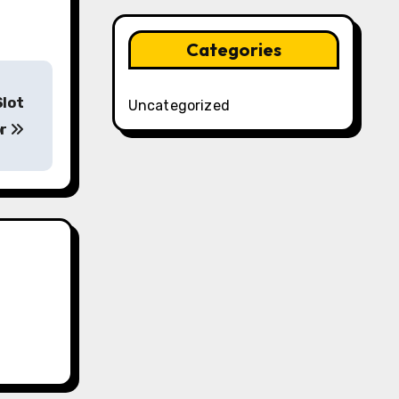
Categories
Slot
Uncategorized
or