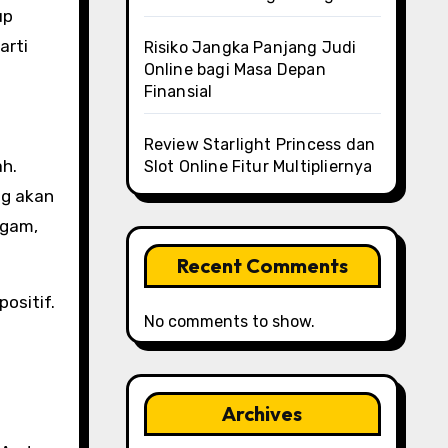
up
arti
Risiko Jangka Panjang Judi
Online bagi Masa Depan
Finansial
Review Starlight Princess dan
h.
Slot Online Fitur Multipliernya
ng akan
agam,
Recent Comments
ositif.
No comments to show.
Archives