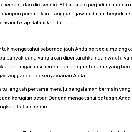
pemain, dan diri sendiri. Etika dalam perjudian mencak
r maupun pemain lain. Tanggung jawab dalam berjudi ber
tas ini tetap dalam kendali.
untuk mengetahui seberapa jauh Anda bersedia melangka
pa banyak uang yang akan dipertaruhkan dan waktu ya
akan berbagai opsi permainan dengan taruhan yang ber
ngan anggaran dan kenyamanan Anda.
 satu langkah pertama menuju pengalaman bermain yang p
g pada kerugian besar. Dengan mengetahui batasan Anda,
angkan, bukan beban.