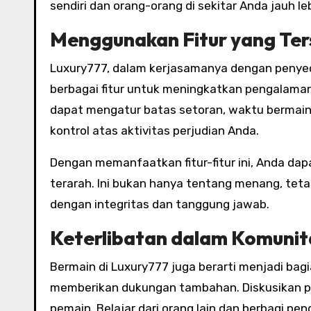
sendiri dan orang-orang di sekitar Anda jauh 
Menggunakan Fitur yang Ter
Luxury777, dalam kerjasamanya dengan penyed
berbagai fitur untuk meningkatkan pengalama
dapat mengatur batas setoran, waktu bermain, 
kontrol atas aktivitas perjudian Anda.
Dengan memanfaatkan fitur-fitur ini, Anda d
terarah. Ini bukan hanya tentang menang, tet
dengan integritas dan tanggung jawab.
Keterlibatan dalam Komunit
Bermain di Luxury777 juga berarti menjadi bag
memberikan dukungan tambahan. Diskusikan pe
pemain. Belajar dari orang lain dan berbagi