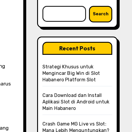
Search
Recent Posts
Strategi Khusus untuk
Mengincar Big Win di Slot
Habanero Platform Slot
harus
Cara Download dan Install
Aplikasi Slot di Android untuk
Main Habanero
Crash Game MG Live vs Slot:
tang
Mana Lebih Menguntungkan?