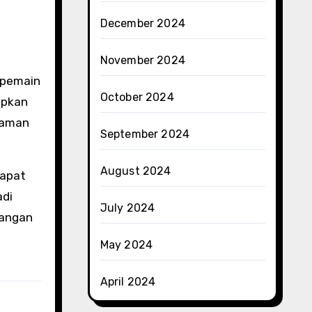
December 2024
November 2024
 pemain
October 2024
apkan
laman
September 2024
August 2024
dapat
adi
July 2024
nangan
May 2024
April 2024