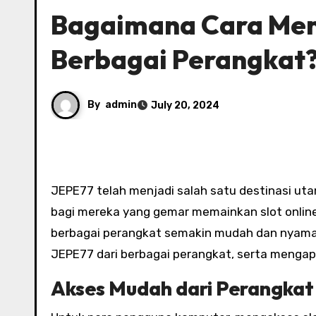
Bagaimana Cara Meng
Berbagai Perangkat
By
admin
July 20, 2024
JEPE77 telah menjadi salah satu destinasi utam
bagi mereka yang gemar memainkan slot online
berbagai perangkat semakin mudah dan nyaman
JEPE77 dari berbagai perangkat, serta menga
Akses Mudah dari Perangka