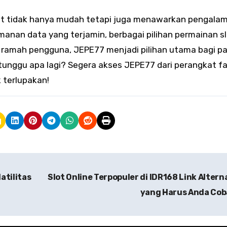
at tidak hanya mudah tetapi juga menawarkan pengala
anan data yang terjamin, berbagai pilihan permainan s
 ramah pengguna, JEPE77 menjadi pilihan utama bagi pa
 tunggu apa lagi? Segera akses JEPE77 dari perangkat fa
 terlupakan!
atilitas
Slot Online Terpopuler di IDR168 Link Altern
yang Harus Anda Co