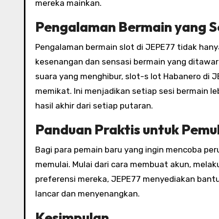
mereka mainkan.
Pengalaman Bermain yang S
Pengalaman bermain slot di JEPE77 tidak han
kesenangan dan sensasi bermain yang ditawark
suara yang menghibur, slot-s lot Habanero di
memikat. Ini menjadikan setiap sesi bermain l
hasil akhir dari setiap putaran.
Panduan Praktis untuk Pemu
Bagi para pemain baru yang ingin mencoba per
memulai. Mulai dari cara membuat akun, melak
preferensi mereka, JEPE77 menyediakan bant
lancar dan menyenangkan.
Kesimpulan