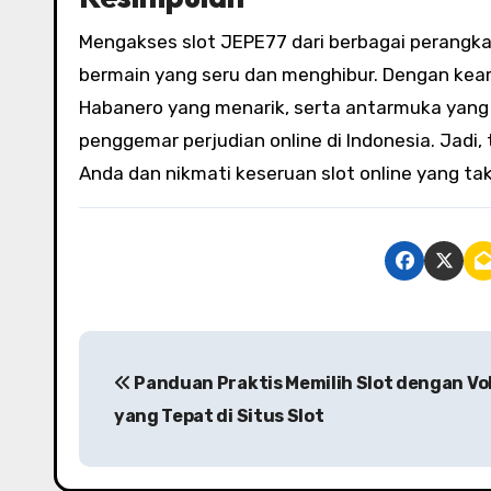
Mengakses slot JEPE77 dari berbagai perangk
bermain yang seru dan menghibur. Dengan keam
Habanero yang menarik, serta antarmuka yang
penggemar perjudian online di Indonesia. Jadi,
Anda dan nikmati keseruan slot online yang tak
P
Panduan Praktis Memilih Slot dengan Vol
o
yang Tepat di Situs Slot
s
t