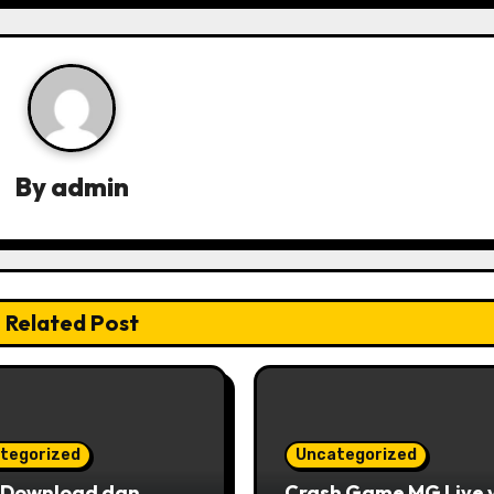
By
admin
Related Post
tegorized
Uncategorized
 Download dan
Crash Game MG Live 